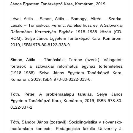
János Egyetem Tanárképző Kara, Komárom, 2019.
Lévai, Attila – Simon, Attila – Somogyi, Alfréd – Szarka,
László – Tömösközi, Ferenc: Az első húsz év. A Szlovákiai
Református Keresztyén Egyház 1918–1938 között (CD-
ROM). Selye János Egyetem Tanárképző Kara, Komárom,
2019, ISBN 978-80-8122-338-9.
Simon, Attila – Tömösközi, Ferenc (szerk.): Válogatott
források a szlovákiai református egyház történetéhez
(1918–1938). Selye János Egyetem Tanárképző Kara,
Komárom, 2019, ISBN 978-80-8122-313-6.
Tóth, Péter: A problémaalapú tanulás. Selye János
Egyetem Tanárképző Kara, Komárom, 2019, ISBN 978-80-
8122-337-2.
Tóth, Sándor János (zostavil): Sociolingvistika v slovensko-
maďarskom kontexte. Pedagogická fakulta Univerzity J.