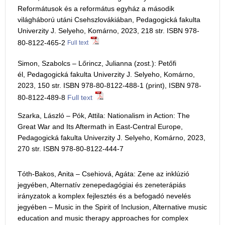
Reformátusok és a református egyház a második
világháború utáni Csehszlovákiában, Pedagogická fakulta
Univerzity J. Selyeho, Komárno, 2023, 218 str. ISBN 978-
80-8122-465-2
Full text
Simon, Szabolcs – Lőrincz, Julianna (zost.): Petőfi
él, Pedagogická fakulta Univerzity J. Selyeho, Komárno,
2023, 150 str. ISBN 978-80-8122-488-1 (print), ISBN 978-
80-8122-489-8
Full text
Szarka, László – Pók, Attila: Nationalism in Action: The
Great War and Its Aftermath in East-Central Europe,
Pedagogická fakulta Univerzity J. Selyeho, Komárno, 2023,
270 str. ISBN 978-80-8122-444-7
Tóth-Bakos, Anita – Csehiová, Agáta: Zene az inklúzió
jegyében, Alternatív zenepedagógiai és zeneterápiás
irányzatok a komplex fejlesztés és a befogadó nevelés
jegyében – Music in the Spirit of Inclusion, Alternative music
education and music therapy approaches for complex