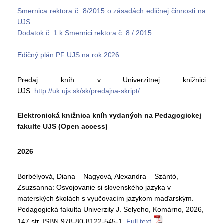
Smernica rektora č. 8/2015 o zásadách edičnej činnosti na
UJS
Dodatok č. 1 k Smernici rektora č. 8 / 2015
Edičný plán PF UJS na rok 2026
Predaj kníh v Univerzitnej knižnici
UJS:
http://uk.ujs.sk/sk/predajna-skript/
Elektronická knižnica kníh vydaných na Pedagogickej
fakulte UJS (Open access)
2026
Borbélyová, Diana – Nagyová, Alexandra – Szántó,
Zsuzsanna: Osvojovanie si slovenského jazyka v
materských školách s vyučovacím jazykom maďarským.
Pedagogická fakulta Univerzity J. Selyeho, Komárno, 2026,
147 str. ISBN 978-80-8122-545-1.
Full text