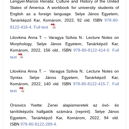
Lengyel-Marosi Renáta: Culture and History of the United
States of America. A workbook for university students of
English as a foreign language. Selye János Egyetem,
Tanárképző Kar, Komárom, 2022, 92 old. ISBN
978-80-
8122-416-4
.
Full text
Litovkina Anna T. – Varagya Szilvia N.: Lecture Notes on
Morphology, Selye János Egyetem, Tanárképző Kar,
Komárom, 2022, 156 old., ISBN
978-80-8122-414-0
.
Full
text
Litovkina Anna T. – Varagya Szilvia N.: Lecture Notes on
Syntax. Selye János Egyetem, Tanárképző Kar,
Komárom, 2022, 140 old. ISBN
978-80-8122-415-7
.
Full
text
Orsovics Yvette: Zenei alapismeretek az óvó- és
tanítóképzős hallgatók számára (reprint). Selye János
Egyetem, Tanárképző Kar, Komárom, 2022, 94 old.
ISBN
978-80-8122-289-4
.