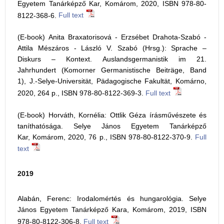
Egyetem Tanárképző Kar, Komárom, 2020, ISBN 978-80-
8122-368-6.
Full text
(E-book) Anita Braxatorisová - Erzsébet Drahota-Szabó -
Attila Mészáros - László V. Szabó (Hrsg.): Sprache –
Diskurs – Kontext. Auslandsgermanistik im 21.
Jahrhundert (Komorner Germanistische Beiträge, Band
1), J.-Selye-Universität, Pädagogische Fakultät, Komárno,
2020, 264 p., ISBN 978-80-8122-369-3.
Full text
(E-book) Horváth, Kornélia: Ottlik Géza írásművészete és
taníthatósága. Selye János Egyetem Tanárképző
Kar, Komárom, 2020, 76 p., ISBN 978-80-8122-370-9.
Full
text
2019
Alabán, Ferenc: Irodalomértés és hungarológia. Selye
János Egyetem Tanárképző Kara, Komárom, 2019, ISBN
978-80-8122-306-8.
Full text