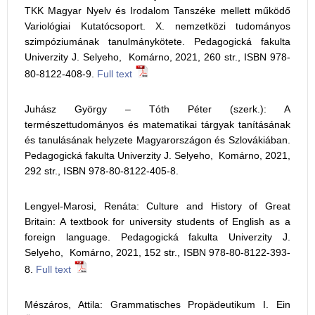
TKK Magyar Nyelv és Irodalom Tanszéke mellett működő
Variológiai Kutatócsoport. X. nemzetközi tudományos
szimpóziumának tanulmánykötete. Pedagogická fakulta
Univerzity J. Selyeho, Komárno, 2021, 260 str., ISBN 978-
80-8122-408-9.
Full text
Juhász György – Tóth Péter (szerk.): A
természettudományos és matematikai tárgyak tanításának
és tanulásának helyzete Magyarországon és Szlovákiában.
Pedagogická fakulta Univerzity J. Selyeho, Komárno, 2021,
292 str., ISBN 978-80-8122-405-8.
Lengyel-Marosi, Renáta: Culture and History of Great
Britain: A textbook for university students of English as a
foreign language. Pedagogická fakulta Univerzity J.
Selyeho, Komárno, 2021, 152 str., ISBN 978-80-8122-393-
8.
Full text
Mészáros, Attila: Grammatisches Propädeutikum I. Ein