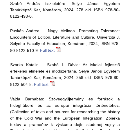
Szabó András tiszteletére. Selye János Egyetem
Tanárképző Kar, Komárom, 2024, 278 old. ISBN 978-80-
8122-498-0.
Puskás Andrea – Nagy Melinda. Promoting Tolerance:
Encounters of Edition, Literature and Culture. Univerzita J.
Selyeho Faculty of Education, Komárom, 2024, ISBN 978-
80-8122-510-9.
Full text
Szarka Katalin – Szabó L. Dávid: Az iskolai fejlesztő
értékelés elmélete és módszertana. Selye János Egyetem
Tanárképző Kar, Komárom, 2024, 258 old. ISBN 978-80-
8122-504-8.
Full text
Vajda Barnabás: Szöveggyűjtemény és források a
hidegháború és az európai integráció történetéhez.
(Collection of texts and sources for researching the history
of the Cold War and the European Integration; Zbierka
textov a prameňov k výskumu dejín studenej vojny a