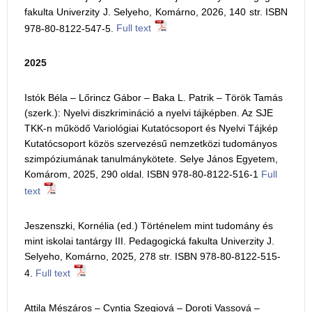
fakulta Univerzity J. Selyeho, Komárno, 2026, 140 str. ISBN
978-80-8122-547-5.
Full text
2025
Istók Béla – Lőrincz Gábor – Baka L. Patrik – Török Tamás
(szerk.): Nyelvi diszkrimináció a nyelvi tájképben. Az SJE
TKK-n működő Variológiai Kutatócsoport és Nyelvi Tájkép
Kutatócsoport közös szervezésű nemzetközi tudományos
szimpóziumának tanulmánykötete. Selye János Egyetem,
Komárom, 2025, 290 oldal. ISBN 978-80-8122-516-1
Full
text
Jeszenszki, Kornélia (ed.) Történelem mint tudomány és
mint iskolai tantárgy III. Pedagogická fakulta Univerzity J.
Selyeho, Komárno, 2025, 278 str. ISBN 978-80-8122-515-
4.
Full text
Attila Mészáros – Cyntia Szegiová – Doroti Vassová –