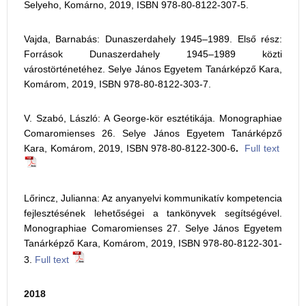
Selyeho, Komárno, 2019, ISBN 978-80-8122-307-5.
Vajda, Barnabás: Dunaszerdahely 1945–1989. Első rész:
Források Dunaszerdahely 1945–1989 közti
várostörténetéhez. Selye János Egyetem Tanárképző Kara,
Komárom, 2019, ISBN 978-80-8122-303-7.
V. Szabó, László: A George-kör esztétikája. Monographiae
Comaromienses 26. Selye János Egyetem Tanárképző
Kara, Komárom, 2019, ISBN 978-80-8122-300-6
.
Full text
Lőrincz, Julianna: Az anyanyelvi kommunikatív kompetencia
fejlesztésének lehetőségei a tankönyvek segítségével.
Monographiae Comaromienses 27. Selye János Egyetem
Tanárképző Kara, Komárom, 2019, ISBN 978-80-8122-301-
3.
Full text
2018