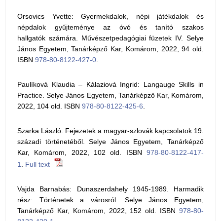
Orsovics Yvette: Gyermekdalok, népi játékdalok és
népdalok gyűjteménye az óvó és tanító szakos
hallgatók számára. Művészetpedagógiai füzetek IV. Selye
János Egyetem, Tanárképző Kar, Komárom, 2022, 94 old.
ISBN
978-80-8122-427-0
.
Paulíková Klaudia – Kálaziová Ingrid: Langauge Skills in
Practice. Selye János Egyetem, Tanárképző Kar, Komárom,
2022, 104 old. ISBN
978-80-8122-425-6
.
Szarka László: Fejezetek a magyar-szlovák kapcsolatok 19.
századi történetéből. Selye János Egyetem, Tanárképző
Kar, Komárom, 2022, 102 old. ISBN
978-80-8122-417-
1
.
Full text
Vajda Barnabás: Dunaszerdahely 1945-1989. Harmadik
rész: Történetek a városról. Selye János Egyetem,
Tanárképző Kar, Komárom, 2022, 152 old. ISBN
978-80-