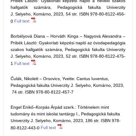
Pribék László: Gyakorlati képzési napló a nevelő szakos
hallgatók számára, Pedagogická fakulta Univerzity
J. Selyeho, Komárno, 2023, 54 str. ISBN 978-80-8122-456-
0
Full text
Borbélyová Diana – Horváth Kinga – Nagyová Alexandra –
Pribék László: Gyakorlati képzési napló az óvodapedagógia
szakos hallgatók számára, Pedagogická fakulta Univerzity
J. Selyeho, Komárno, 2023, 52 str. ISBN 978-80-8122-475-
1
Full text
Čulák, Nikolett – Orsovics, Yvette: Cantus Iuventus,
Pedagogická fakulta Univerzity J. Selyeho, Komárno, 2023,
74 str. ISBN 978-80-8122-457-7
Engel Enikő–Korpás Árpád szerk.: Történelem mint
tudomány és mint iskolai tantárgy I., Pedagogická fakulta
Univerzity J. Selyeho, Komárno, 2023, 186 str. ISBN 978-
80-8122-443-0
Full text