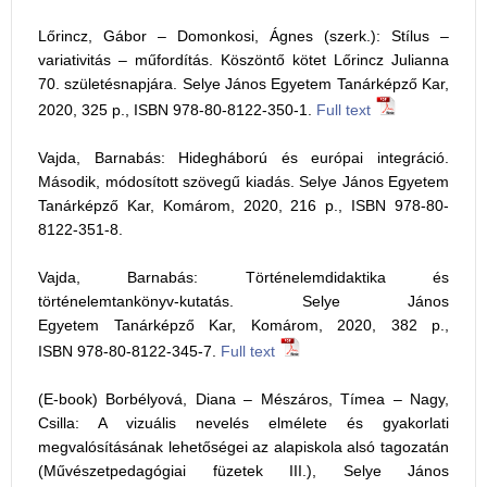
Lőrincz, Gábor – Domonkosi, Ágnes (szerk.): Stílus –
variativitás – műfordítás. Köszöntő kötet Lőrincz Julianna
70. születésnapjára. Selye János Egyetem Tanárképző Kar,
2020, 325 p., ISBN 978-80-8122-350-1.
Full text
Vajda, Barnabás: Hidegháború és európai integráció.
Második, módosított szövegű kiadás. Selye János Egyetem
Tanárképző Kar, Komárom, 2020, 216 p., ISBN 978-80-
8122-351-8.
Vajda, Barnabás: Történelemdidaktika és
történelemtankönyv-kutatás. Selye János
Egyetem Tanárképző Kar, Komárom, 2020, 382 p.,
ISBN 978-80-8122-345-7.
Full text
(E-book) Borbélyová, Diana – Mészáros, Tímea – Nagy,
Csilla: A vizuális nevelés elmélete és gyakorlati
megvalósításának lehetőségei az alapiskola alsó tagozatán
(Művészetpedagógiai füzetek III.), Selye János