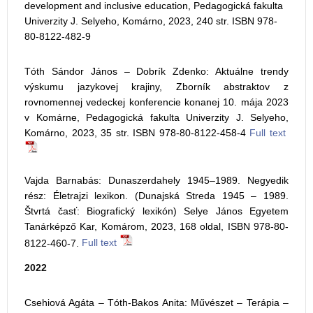
development and inclusive education, Pedagogická fakulta
Univerzity J. Selyeho, Komárno, 2023, 240 str. ISBN 978-
80-8122-482-9
Tóth Sándor János – Dobrík Zdenko: Aktuálne trendy
výskumu jazykovej krajiny, Zborník abstraktov z
rovnomennej vedeckej konferencie konanej 10. mája 2023
v Komárne, Pedagogická fakulta Univerzity J. Selyeho,
Komárno, 2023, 35 str. ISBN 978-80-8122-458-4
Full text
Vajda Barnabás: Dunaszerdahely 1945–1989. Negyedik
rész: Életrajzi lexikon. (Dunajská Streda 1945 – 1989.
Štvrtá časť: Biografický lexikón) Selye János Egyetem
Tanárképző Kar, Komárom, 2023, 168 oldal, ISBN 978-80-
8122-460-7.
Full text
2022
Csehiová Agáta – Tóth-Bakos Anita: Művészet – Terápia –