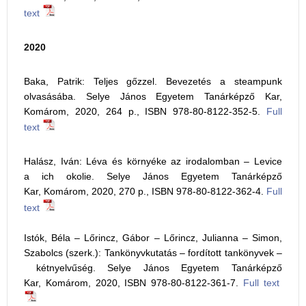
text
2020
Baka, Patrik: Teljes gőzzel. Bevezetés a steampunk
olvasásába. Selye János Egyetem Tanárképző Kar,
Komárom, 2020, 264 p., ISBN 978-80-8122-352-5.
Full
text
Halász, Iván: Léva és környéke az irodalomban – Levice
a ich okolie. Selye János Egyetem Tanárképző
Kar, Komárom, 2020, 270 p., ISBN 978-80-8122-362-4.
Full
text
Istók, Béla – Lőrincz, Gábor – Lőrincz, Julianna – Simon,
Szabolcs (szerk.): Tankönyvkutatás – fordított tankönyvek –
kétnyelvűség. Selye János Egyetem Tanárképző
Kar, Komárom, 2020, ISBN 978-80-8122-361-7.
Full text