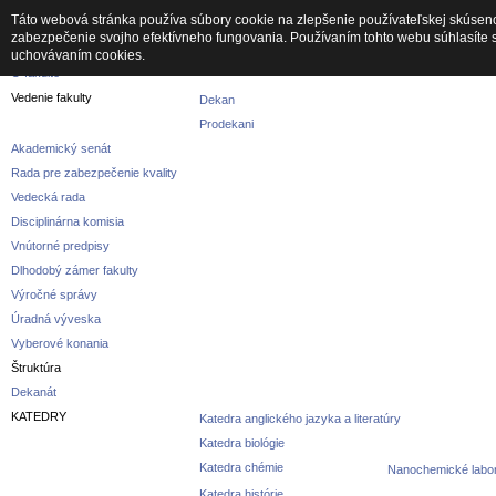
Táto webová stránka používa súbory cookie na zlepšenie používateľskej skúseno
zabezpečenie svojho efektívneho fungovania. Používaním tohto webu súhlasíte 
Fakulta
uchovávaním cookies.
O fakulte
Vedenie fakulty
Dekan
Prodekani
Akademický senát
Rada pre zabezpečenie kvality
Vedecká rada
Disciplinárna komisia
Vnútorné predpisy
Dlhodobý zámer fakulty
Výročné správy
Úradná výveska
Vyberové konania
Štruktúra
Dekanát
KATEDRY
Katedra anglického jazyka a literatúry
Katedra biológie
Katedra chémie
Nanochemické labor
Katedra histórie