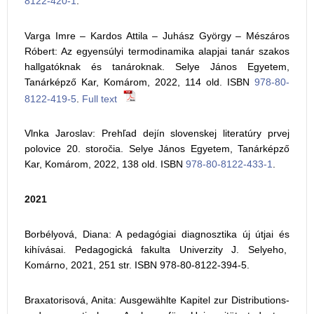
8122-420-1
.
Varga Imre – Kardos Attila – Juhász György – Mészáros
Róbert: Az egyensúlyi termodinamika alapjai tanár szakos
hallgatóknak és tanároknak. Selye János Egyetem,
Tanárképző Kar, Komárom, 2022, 114 old. ISBN
978-80-
8122-419-5
.
Full text
Vlnka Jaroslav: Prehľad dejín slovenskej literatúry prvej
polovice 20. storočia. Selye János Egyetem, Tanárképző
Kar, Komárom, 2022, 138 old. ISBN
978-80-8122-433-1
.
2021
Borbélyová, Diana: A pedagógiai diagnosztika új útjai és
kihívásai. Pedagogická fakulta Univerzity J. Selyeho,
Komárno, 2021, 251 str. ISBN 978-80-8122-394-5.
Braxatorisová, Anita: Ausgewählte Kapitel zur Distributions-