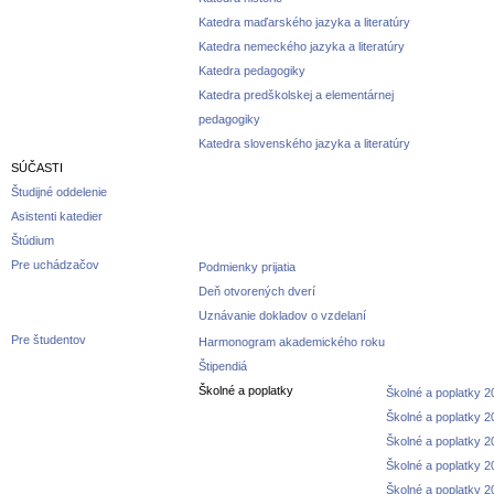
Katedra maďarského jazyka a literatúry
Katedra nemeckého jazyka a literatúry
Katedra pedagogiky
Katedra predškolskej a elementárnej
pedagogiky
Katedra slovenského jazyka a literatúry
SÚČASTI
Študijné oddelenie
Asistenti katedier
Štúdium
Pre uchádzačov
Podmienky prijatia
Deň otvorených dverí
Uznávanie dokladov o vzdelaní
Pre študentov
Harmonogram akademického roku
Štipendiá
Školné a poplatky
Školné a poplatky 
Školné a poplatky 
Školné a poplatky 
Školné a poplatky 
Školné a poplatky 