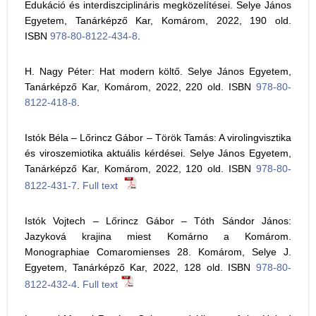
Edukáció és interdiszciplináris megközelítései. Selye János
Egyetem, Tanárképző Kar, Komárom, 2022, 190 old.
ISBN
978-80-8122-434-8
.
H. Nagy Péter: Hat modern költő. Selye János Egyetem,
Tanárképző Kar, Komárom, 2022, 220 old. ISBN
978-80-
8122-418-8
.
Istók Béla – Lőrincz Gábor – Török Tamás: A virolingvisztika
és viroszemiotika aktuális kérdései. Selye János Egyetem,
Tanárképző Kar, Komárom, 2022, 120 old. ISBN
978-80-
8122-431-7
.
Full text
Istók Vojtech – Lőrincz Gábor – Tóth Sándor János:
Jazyková krajina miest Komárno a Komárom.
Monographiae Comaromienses 28. Komárom, Selye J.
Egyetem, Tanárképző Kar, 2022, 128 old. ISBN
978-80-
8122-432-4
.
Full text