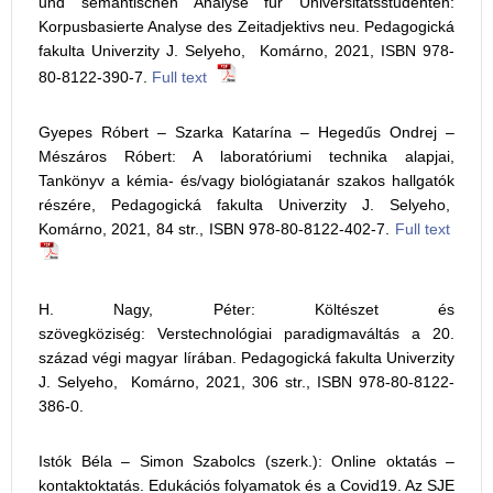
und semantischen Analyse für Universitätsstudenten:
Korpusbasierte Analyse des Zeitadjektivs neu. Pedagogická
fakulta Univerzity J. Selyeho, Komárno, 2021, ISBN 978-
80-8122-390-7.
Full text
Gyepes Róbert – Szarka Katarína – Hegedűs Ondrej –
Mészáros Róbert: A laboratóriumi technika alapjai,
Tankönyv a kémia- és/vagy biológiatanár szakos hallgatók
részére, Pedagogická fakulta Univerzity J. Selyeho,
Komárno, 2021, 84 str., ISBN 978-80-8122-402-7.
Full text
H. Nagy, Péter: Költészet és
szövegköziség: Verstechnológiai paradigmaváltás a 20.
század végi magyar lírában. Pedagogická fakulta Univerzity
J. Selyeho, Komárno, 2021, 306 str., ISBN 978-80-8122-
386-0.
Istók Béla – Simon Szabolcs (szerk.): Online oktatás –
kontaktoktatás. Edukációs folyamatok és a Covid19. Az SJE