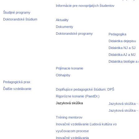
Informácie pre novoprijatých študentov
Študijné programy
Doktorandské štúdium
Aktuality
Dokumenty
Doktorandské programy
Pedagogika
Didaktika dejepisu
Didaktika NJ a SJ
Didaktika AJ a MJ
Didaktika biológie a
Prijímacie konanie
Obhajoby
Pedagogická prax
Ďalšie vzdelávanie
Doplňujúce pedagogické štúdium: DPŠ
Rigorózne konanie (PaedDr.)
Jazyková skúška
Jazyková skúška - 
Jazyková skúška -
Tréning mentorov
Inovačné vzdelávanie Ľudová kultúra vo
vyučovacom procese
Inovačné vzdelávania