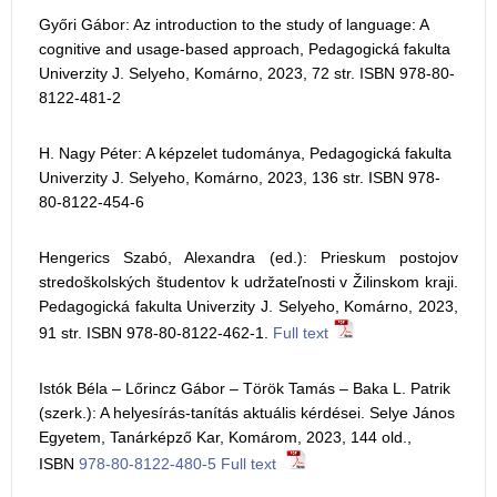
Győri Gábor: Az introduction to the study of language: A
cognitive and usage-based approach, Pedagogická fakulta
Univerzity J. Selyeho, Komárno, 2023, 72 str. ISBN 978-80-
8122-481-2
H. Nagy Péter: A képzelet tudománya, Pedagogická fakulta
Univerzity J. Selyeho, Komárno, 2023, 136 str. ISBN 978-
80-8122-454-6
Hengerics Szabó, Alexandra (ed.): Prieskum postojov
stredoškolských študentov k udržateľnosti v Žilinskom kraji.
Pedagogická fakulta Univerzity J. Selyeho, Komárno, 2023,
91 str. ISBN 978-80-8122-462-1.
Full text
Istók Béla – Lőrincz Gábor – Török Tamás – Baka L. Patrik
(szerk.): A helyesírás-tanítás aktuális kérdései. Selye János
Egyetem, Tanárképző Kar, Komárom, 2023, 144 old.,
ISBN
978-80-8122-480-5
Full text