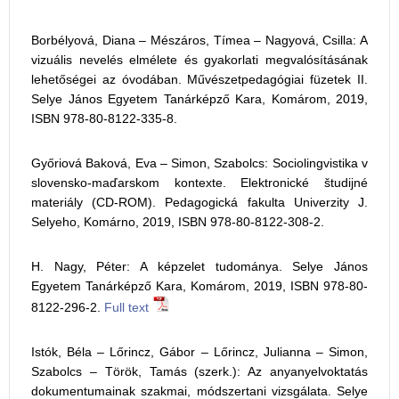
Borbélyová, Diana – Mészáros, Tímea – Nagyová, Csilla: A
vizuális nevelés elmélete és gyakorlati megvalósításának
lehetőségei az óvodában. Művészetpedagógiai füzetek II.
Selye János Egyetem Tanárképző Kara, Komárom, 2019,
ISBN 978-80-8122-335-8.
Győriová Baková, Eva – Simon, Szabolcs: Sociolingvistika v
slovensko-maďarskom kontexte. Elektronické študijné
materiály (CD-ROM). Pedagogická fakulta Univerzity J.
Selyeho, Komárno, 2019, ISBN 978-80-8122-308-2.
H. Nagy, Péter: A képzelet tudománya. Selye János
Egyetem Tanárképző Kara, Komárom, 2019, ISBN 978-80-
8122-296-2.
Full text
Istók, Béla – Lőrincz, Gábor – Lőrincz, Julianna – Simon,
Szabolcs – Török, Tamás (szerk.): Az anyanyelvoktatás
dokumentumainak szakmai, módszertani vizsgálata. Selye