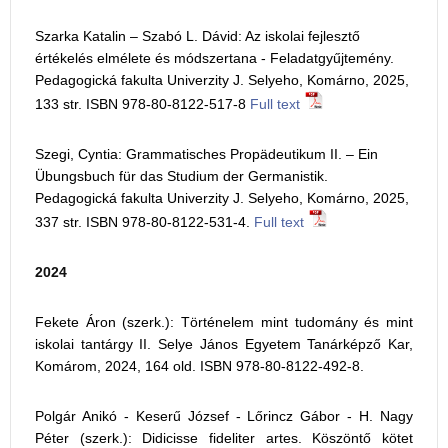
Szarka Katalin – Szabó L. Dávid: Az iskolai fejlesztő
értékelés elmélete és módszertana - Feladatgyűjtemény.
Pedagogická fakulta Univerzity J. Selyeho, Komárno, 2025,
133 str. ISBN 978-80-8122-517-8
Full text
Szegi, Cyntia: Grammatisches Propädeutikum II. – Ein
Übungsbuch für das Studium der Germanistik.
Pedagogická fakulta Univerzity J. Selyeho, Komárno, 2025,
337 str. ISBN 978-80-8122-531-4.
Full text
2024
Fekete Áron (szerk.): Történelem mint tudomány és mint
iskolai tantárgy II. Selye János Egyetem Tanárképző Kar,
Komárom, 2024, 164 old. ISBN 978-80-8122-492-8.
Polgár Anikó - Keserű József - Lőrincz Gábor - H. Nagy
Péter (szerk.): Didicisse fideliter artes. Köszöntő kötet