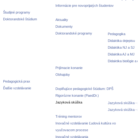
Informácie pre novoprijatých študentov
Študijné programy
Doktorandské štúdium
Aktuality
Dokumenty
Doktorandské programy
Pedagogika
Didaktika dejepisu
Didaktika NJ a SJ
Didaktika AJ a MJ
Didaktika biológie a
Prijímacie konanie
Obhajoby
Pedagogická prax
Ďalšie vzdelávanie
Doplňujúce pedagogické štúdium: DPŠ
Rigorózne konanie (PaedDr.)
Jazyková skúška
Jazyková skúška - 
Jazyková skúška -
Tréning mentorov
Inovačné vzdelávanie Ľudová kultúra vo
vyučovacom procese
Inovačné vzdelávania