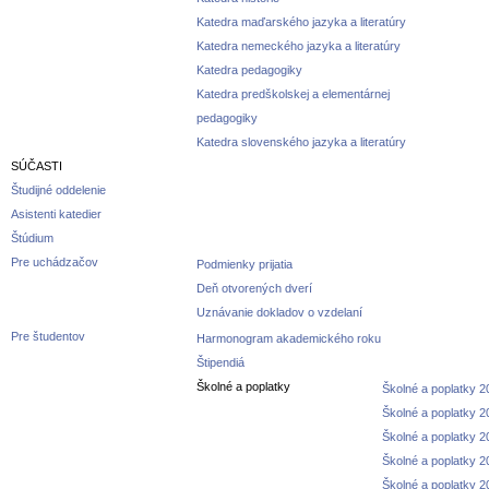
Katedra maďarského jazyka a literatúry
Katedra nemeckého jazyka a literatúry
Katedra pedagogiky
Katedra predškolskej a elementárnej
pedagogiky
Katedra slovenského jazyka a literatúry
SÚČASTI
Študijné oddelenie
Asistenti katedier
Štúdium
Pre uchádzačov
Podmienky prijatia
Deň otvorených dverí
Uznávanie dokladov o vzdelaní
Pre študentov
Harmonogram akademického roku
Štipendiá
Školné a poplatky
Školné a poplatky 
Školné a poplatky 
Školné a poplatky 
Školné a poplatky 
Školné a poplatky 