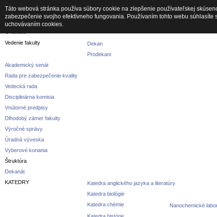
Táto webová stránka používa súbory cookie na zlepšenie používateľskej skúseno
zabezpečenie svojho efektívneho fungovania. Používaním tohto webu súhlasíte 
Fakulta
uchovávaním cookies.
O fakulte
Vedenie fakulty
Dekan
Prodekani
Akademický senát
Rada pre zabezpečenie kvality
Vedecká rada
Disciplinárna komisia
Vnútorné predpisy
Dlhodobý zámer fakulty
Výročné správy
Úradná výveska
Vyberové konania
Štruktúra
Dekanát
KATEDRY
Katedra anglického jazyka a literatúry
Katedra biológie
Katedra chémie
Nanochemické labor
Katedra histórie