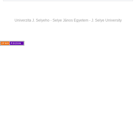
Univerzita J. Selyeho - Selye János Egyetem - J. Selye University