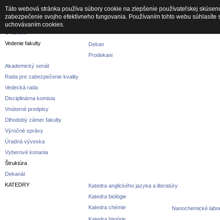
Táto webová stránka používa súbory cookie na zlepšenie používateľskej skúseno
zabezpečenie svojho efektívneho fungovania. Používaním tohto webu súhlasíte 
Fakulta
uchovávaním cookies.
O fakulte
Vedenie fakulty
Dekan
Prodekani
Akademický senát
Rada pre zabezpečenie kvality
Vedecká rada
Disciplinárna komisia
Vnútorné predpisy
Dlhodobý zámer fakulty
Výročné správy
Úradná výveska
Vyberové konania
Štruktúra
Dekanát
KATEDRY
Katedra anglického jazyka a literatúry
Katedra biológie
Katedra chémie
Nanochemické labor
Katedra histórie