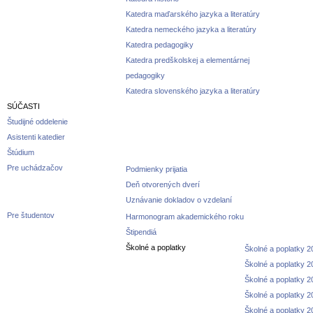
Katedra maďarského jazyka a literatúry
Katedra nemeckého jazyka a literatúry
Katedra pedagogiky
Katedra predškolskej a elementárnej
pedagogiky
Katedra slovenského jazyka a literatúry
SÚČASTI
Študijné oddelenie
Asistenti katedier
Štúdium
Pre uchádzačov
Podmienky prijatia
Deň otvorených dverí
Uznávanie dokladov o vzdelaní
Pre študentov
Harmonogram akademického roku
Štipendiá
Školné a poplatky
Školné a poplatky 
Školné a poplatky 
Školné a poplatky 
Školné a poplatky 
Školné a poplatky 