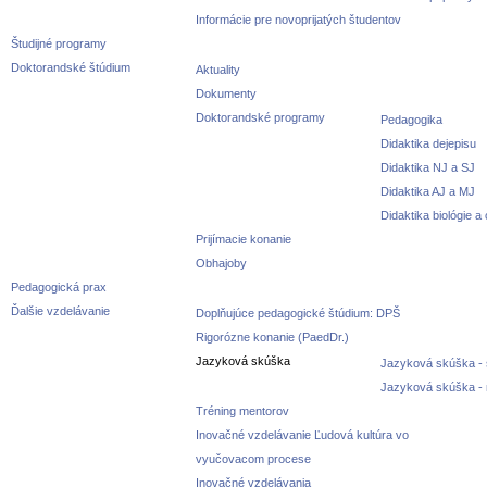
Informácie pre novoprijatých študentov
Študijné programy
Doktorandské štúdium
Aktuality
Dokumenty
Doktorandské programy
Pedagogika
Didaktika dejepisu
Didaktika NJ a SJ
Didaktika AJ a MJ
Didaktika biológie a
Prijímacie konanie
Obhajoby
Pedagogická prax
Ďalšie vzdelávanie
Doplňujúce pedagogické štúdium: DPŠ
Rigorózne konanie (PaedDr.)
Jazyková skúška
Jazyková skúška - 
Jazyková skúška -
Tréning mentorov
Inovačné vzdelávanie Ľudová kultúra vo
vyučovacom procese
Inovačné vzdelávania