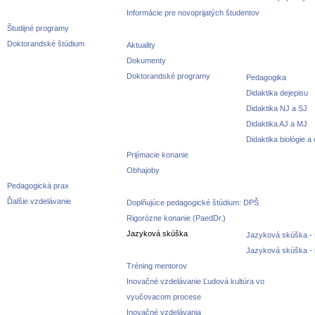
Informácie pre novoprijatých študentov
Študijné programy
Doktorandské štúdium
Aktuality
Dokumenty
Doktorandské programy
Pedagogika
Didaktika dejepisu
Didaktika NJ a SJ
Didaktika AJ a MJ
Didaktika biológie a
Prijímacie konanie
Obhajoby
Pedagogická prax
Ďalšie vzdelávanie
Doplňujúce pedagogické štúdium: DPŠ
Rigorózne konanie (PaedDr.)
Jazyková skúška
Jazyková skúška - 
Jazyková skúška -
Tréning mentorov
Inovačné vzdelávanie Ľudová kultúra vo
vyučovacom procese
Inovačné vzdelávania