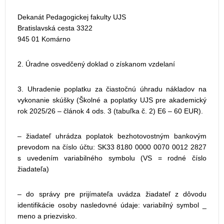
Dekanát Pedagogickej fakulty UJS
Bratislavská cesta 3322
945 01 Komárno
2. Úradne osvedčený doklad o získanom vzdelaní
3. Uhradenie poplatku za čiastočnú úhradu nákladov na
vykonanie skúšky (Školné a poplatky UJS pre akademický
rok 2025/26 – článok 4 ods. 3 (tabuľka č. 2) E6 – 60 EUR).
‒ žiadateľ uhrádza poplatok bezhotovostným bankovým
prevodom na číslo účtu: SK33 8180 0000 0070 0012 2827
s uvedením variabilného symbolu (VS = rodné číslo
žiadateľa)
‒ do správy pre prijímateľa uvádza žiadateľ z dôvodu
identifikácie osoby nasledovné údaje: variabilný symbol _
meno a priezvisko.