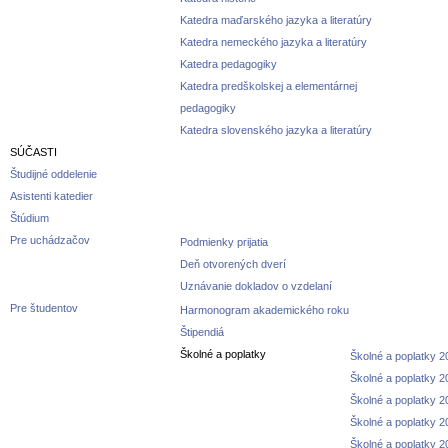
Katedra maďarského jazyka a literatúry
Katedra nemeckého jazyka a literatúry
Katedra pedagogiky
Katedra predškolskej a elementárnej
pedagogiky
Katedra slovenského jazyka a literatúry
SÚČASTI
Študijné oddelenie
Asistenti katedier
Štúdium
Pre uchádzačov
Podmienky prijatia
Deň otvorených dverí
Uznávanie dokladov o vzdelaní
Pre študentov
Harmonogram akademického roku
Štipendiá
Školné a poplatky
Školné a poplatky 
Školné a poplatky 
Školné a poplatky 
Školné a poplatky 
Školné a poplatky 