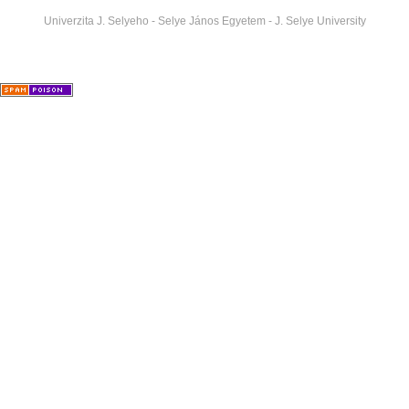
Univerzita J. Selyeho - Selye János Egyetem - J. Selye University