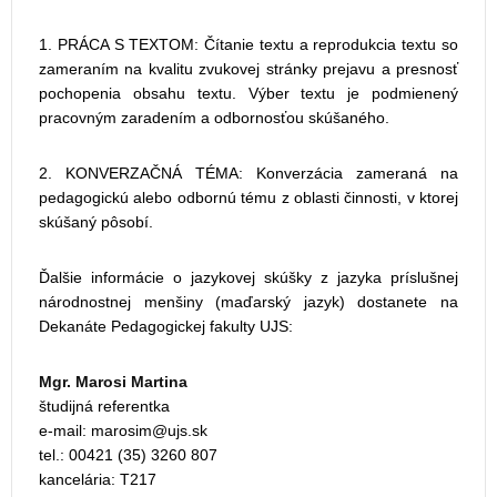
1. PRÁCA S TEXTOM: Čítanie textu a reprodukcia textu so
zameraním na kvalitu zvukovej stránky prejavu a presnosť
pochopenia obsahu textu. Výber textu je podmienený
pracovným zaradením a odbornosťou skúšaného.
2. KONVERZAČNÁ TÉMA: Konverzácia zameraná na
pedagogickú alebo odbornú tému z oblasti činnosti, v ktorej
skúšaný pôsobí.
Ďalšie informácie o jazykovej skúšky z jazyka príslušnej
národnostnej menšiny (maďarský jazyk) dostanete na
Dekanáte Pedagogickej fakulty UJS:
Mgr. Marosi Martina
študijná referentka
e-mail:
tel.: 00421 (35) 3260 807
kancelária: T217