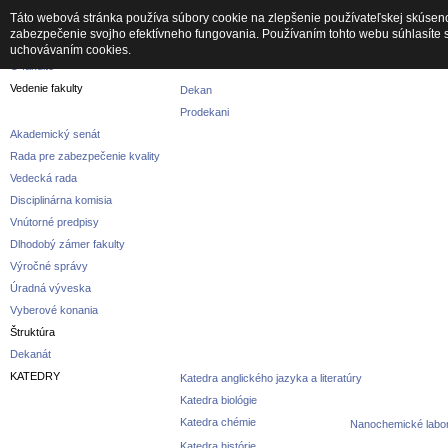
Táto webová stránka používa súbory cookie na zlepšenie používateľskej skúseno
zabezpečenie svojho efektívneho fungovania. Používaním tohto webu súhlasíte 
Fakulta
uchovávaním cookies.
O fakulte
Vedenie fakulty
Dekan
Prodekani
Akademický senát
Rada pre zabezpečenie kvality
Vedecká rada
Disciplinárna komisia
Vnútorné predpisy
Dlhodobý zámer fakulty
Výročné správy
Úradná výveska
Vyberové konania
Štruktúra
Dekanát
KATEDRY
Katedra anglického jazyka a literatúry
Katedra biológie
Katedra chémie
Nanochemické labor
Katedra histórie