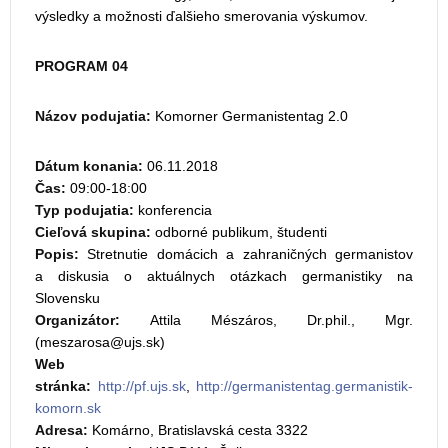
výsledky a možnosti ďalšieho smerovania výskumov.
PROGRAM 04
Názov podujatia:
Komorner Germanistentag 2.0
Dátum konania:
06.11.2018
Čas:
09:00-18:00
Typ podujatia:
konferencia
Cieľová skupina:
odborné publikum, študenti
Popis:
Stretnutie domácich a zahraničných germanistov
a diskusia o aktuálnych otázkach germanistiky na
Slovensku
Organizátor:
Attila Mészáros, Dr.phil., Mgr.
(
)
Web
stránka:
http://pf.ujs.sk
,
http://germanistentag.germanistik-
komorn.sk
Adresa:
Komárno, Bratislavská cesta 3322