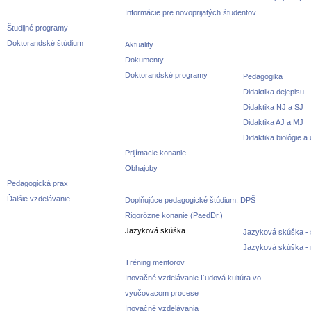
Informácie pre novoprijatých študentov
Študijné programy
Doktorandské štúdium
Aktuality
Dokumenty
Doktorandské programy
Pedagogika
Didaktika dejepisu
Didaktika NJ a SJ
Didaktika AJ a MJ
Didaktika biológie a
Prijímacie konanie
Obhajoby
Pedagogická prax
Ďalšie vzdelávanie
Doplňujúce pedagogické štúdium: DPŠ
Rigorózne konanie (PaedDr.)
Jazyková skúška
Jazyková skúška - 
Jazyková skúška -
Tréning mentorov
Inovačné vzdelávanie Ľudová kultúra vo
vyučovacom procese
Inovačné vzdelávania