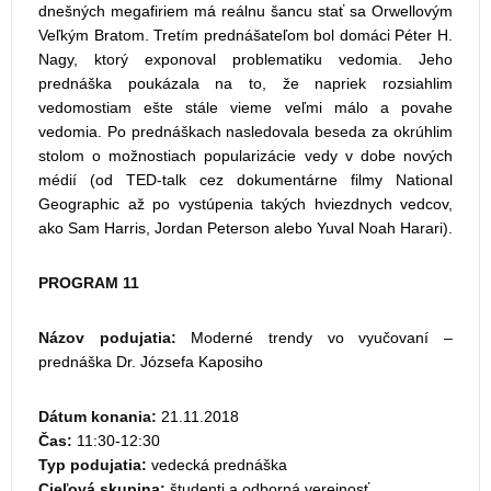
dnešných megafiriem má reálnu šancu stať sa Orwellovým
Veľkým Bratom. Tretím prednášateľom bol domáci Péter H.
Nagy, ktorý exponoval problematiku vedomia. Jeho
prednáška poukázala na to, že napriek rozsiahlim
vedomostiam ešte stále vieme veľmi málo a povahe
vedomia. Po prednáškach nasledovala beseda za okrúhlim
stolom o možnostiach popularizácie vedy v dobe nových
médií (od TED-talk cez dokumentárne filmy National
Geographic až po vystúpenia takých hviezdnych vedcov,
ako Sam Harris, Jordan Peterson alebo Yuval Noah Harari).
PROGRAM 11
Názov podujatia:
Moderné trendy vo vyučovaní –
prednáška Dr. Józsefa Kaposiho
Dátum konania:
21.11.2018
Čas:
11:30-12:30
Typ podujatia:
vedecká prednáška
Cieľová skupina:
študenti a odborná verejnosť