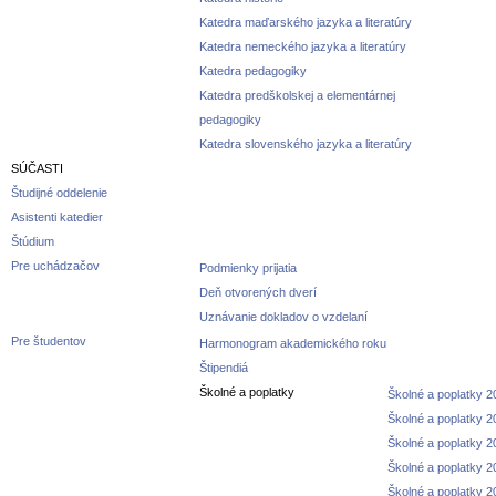
Katedra maďarského jazyka a literatúry
Katedra nemeckého jazyka a literatúry
Katedra pedagogiky
Katedra predškolskej a elementárnej
pedagogiky
Katedra slovenského jazyka a literatúry
SÚČASTI
Študijné oddelenie
Asistenti katedier
Štúdium
Pre uchádzačov
Podmienky prijatia
Deň otvorených dverí
Uznávanie dokladov o vzdelaní
Pre študentov
Harmonogram akademického roku
Štipendiá
Školné a poplatky
Školné a poplatky 
Školné a poplatky 
Školné a poplatky 
Školné a poplatky 
Školné a poplatky 