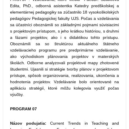
Edita, PhD., odborná asistentka Katedry predškolskej a
elementárnej pedagogiky sa zúčastnilo 18 vysokoškolských
pedagógov Pedagogickej fakulty UJS. Počas a vzdelávania
sa účastníci oboznámili so základnými pojmami súvisiacimi
s projektovým prístupom, s jeho krátkou históriou, s druhmi
a fázami projektov, ako i s didaktikou tohto prístupu.
Oboznámili sa so štruktúrou aktuálneho štátneho
vzdelávacieho programu pre predprimárne vzdelávanie,
ako východiskom plánovania projektov v materských
školách. Odborne analyzovali projektové mapy zhotovené
študentmi. Ujasnili si stratégie tvorby plánov v projektovom
prístupe, spôsob organizovania, realizovania, ukončenia a
hodnotenia projektov. Vzdelávanie bolo orientované na
aplikáciu stratégií, ktoré môžu kolegovia využiť počas
výučby.
PROGRAM 07
Názov podujatia:
Current Trends in Teaching and