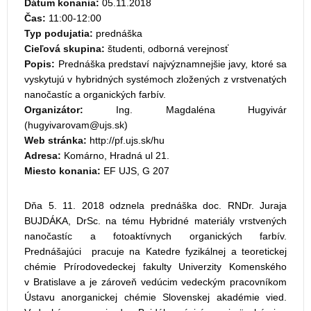
Dátum konania:
05.11.2018
Čas:
11:00-12:00
Typ podujatia:
prednáška
Cieľová skupina:
študenti, odborná verejnosť
Popis:
Prednáška predstaví najvýznamnejšie javy, ktoré sa
vyskytujú v hybridných systémoch zložených z vrstvenatých
nanočastíc a organických farbív.
Organizátor:
Ing. Magdaléna Hugyivár
(
)
Web stránka:
http://pf.ujs.sk/hu
Adresa:
Komárno, Hradná ul 21.
Miesto konania:
EF UJS, G 207
Dňa 5. 11. 2018 odznela prednáška doc. RNDr. Juraja
BUJDÁKA, DrSc. na tému Hybridné materiály vrstvených
nanočastíc a fotoaktívnych organických farbív.
Prednášajúci pracuje na Katedre fyzikálnej a teoretickej
chémie Prírodovedeckej fakulty Univerzity Komenského
v Bratislave a je zároveň vedúcim vedeckým pracovníkom
Ústavu anorganickej chémie Slovenskej akadémie vied.