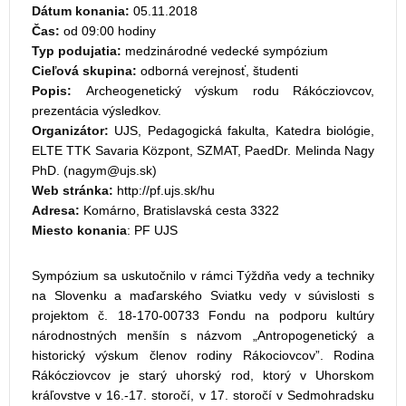
Dátum konania:
05.11.2018
Čas:
od 09:00 hodiny
Typ podujatia:
medzinárodné vedecké sympózium
Cieľová skupina:
odborná verejnosť, študenti
Popis:
Archeogenetický výskum rodu Rákócziovcov,
prezentácia výsledkov.
Organizátor:
UJS, Pedagogická fakulta, Katedra biológie,
ELTE TTK Savaria Központ, SZMAT, PaedDr. Melinda Nagy
PhD. (
)
Web stránka:
http://pf.ujs.sk/hu
Adresa:
Komárno, Bratislavská cesta 3322
Miesto konania
: PF UJS
Sympózium sa uskutočnilo v rámci Týždňa vedy a techniky
na Slovenku a maďarského Sviatku vedy v súvislosti s
projektom č. 18-170-00733 Fondu na podporu kultúry
národnostných menšín s názvom „Antropogenetický a
historický výskum členov rodiny Rákociovcov”. Rodina
Rákócziovcov je starý uhorský rod, ktorý v Uhorskom
kráľovstve v 16.-17. storočí, v 17. storočí v Sedmohradsku