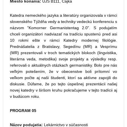
Miesto konania:
UJS B111, Čajka
Katedra nemeckého jazyka a literatúry organizovala v rámci
slovenského Týždňa vedy a techniky vedeckú konferenciu s
názvom "Komorner Germanistentag 2.0". S podujatím
chceli organizátori nadviazať na tradíciu spustenú pred asi
10 rokmi ešte v rámci Katedry modernej filológie.
Prednášatelia z Bratislavy, Segedínu (MR) a Vesprímu
(MR) prezentovali v troch tematických blokoch (lingvistika,
literárna veda, metodika) svoje projekty a výsledky resp.
referovali o aktuálnych otázkach germanistiky. Bolo pre nás
veľkým potešením, že v obecenstve boli prítomní vo
veľkom počte aj naši študenti, ktorí sa aktívne zapojili do
diskusie. Dúfame, že po tejto úspešnej prezentácii našej
novej katedry v širšom kruhu pokračujeme v tejto tradícii aj
v budúcom roku.
PROGRAM 05
Názov podujatia:
Lekárnictvo v súčasnosti