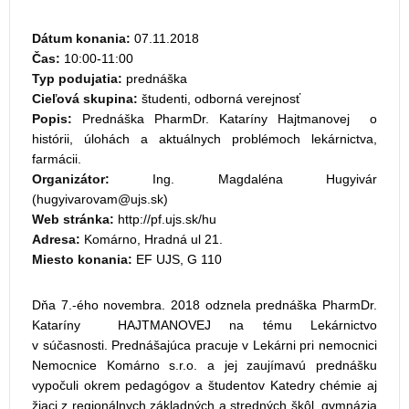
Dátum konania:
07.11.2018
Čas:
10:00-11:00
Typ podujatia:
prednáška
Cieľová skupina:
študenti, odborná verejnosť
Popis:
Prednáška PharmDr. Kataríny Hajtmanovej o
histórii, úlohách a aktuálnych problémoch lekárnictva,
farmácii.
Organizátor:
Ing. Magdaléna Hugyivár
(
)
Web stránka:
http://pf.ujs.sk/hu
Adresa:
Komárno, Hradná ul 21.
Miesto konania:
EF UJS, G 110
Dňa 7.-ého novembra. 2018 odznela prednáška PharmDr.
Kataríny HAJTMANOVEJ na tému Lekárnictvo
v súčasnosti. Prednášajúca pracuje v Lekárni pri nemocnici
Nemocnice Komárno s.r.o. a jej zaujímavú prednášku
vypočuli okrem pedagógov a študentov Katedry chémie aj
žiaci z regionálnych základných a stredných škôl, gymnázia