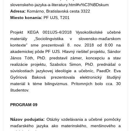
slovenskeho-jazyka-a-literatury.html#v%C3%BDskum
Adresa:
Komárno, Bratislavská cesta 3322
Miesto konania:
PF UJS, T201
Projekt KEGA 001UJS-4/2018 Vysokoškolské učebné
materiály „Sociolingvistika v slovensko-maďarskom
kontexte“ sme prezentovali 8. nov. 2018 od 8:00 na
akademickej pôde PF UJS. Hlavný riešiteľ projektu, Sándor
János Tóth, PhD. predstavil zámer, koncepciu a stav
realizácie projektu, Szabolcs Simon, PhD. prednášal o
súvislostiach jazykovej ideológie a učebníc, PaedDr. Eva
Győriová Baková prezentovala elektronický študijný
materiál k téme bilingvizmus. Prítomných bolo cca. 30
študentov.
PROGRAM 09
Názov podujatia:
Otázky vzdelávania a učebné pomôcky
maďarského jazyka ako materinského, menšinového a