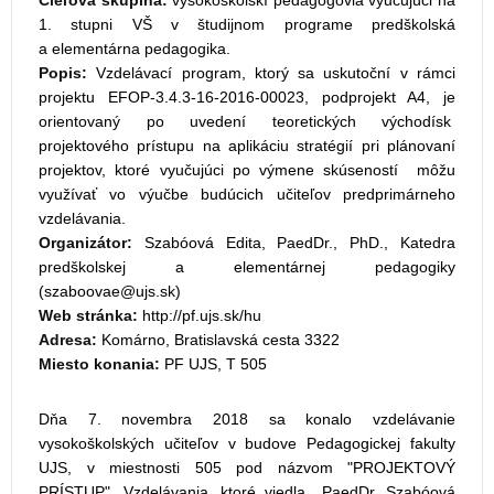
Cieľová skupina:
vysokoškolskí pedagógovia vyučujúci na
1. stupni VŠ v študijnom programe predškolská
a elementárna pedagogika.
Popis:
Vzdelávací program, ktorý sa uskutoční v rámci
projektu EFOP-3.4.3-16-2016-00023, podprojekt A4, je
orientovaný po uvedení teoretických východísk
projektového prístupu na aplikáciu stratégií pri plánovaní
projektov, ktoré vyučujúci po výmene skúseností môžu
využívať vo výučbe budúcich učiteľov predprimárneho
vzdelávania.
Organizátor:
Szabóová Edita, PaedDr., PhD., Katedra
predškolskej a elementárnej pedagogiky
(
)
Web stránka:
http://pf.ujs.sk/hu
Adresa:
Komárno, Bratislavská cesta 3322
Miesto konania:
PF UJS, T 505
Dňa 7. novembra 2018 sa konalo vzdelávanie
vysokoškolských učiteľov v budove Pedagogickej fakulty
UJS, v miestnosti 505 pod názvom "PROJEKTOVÝ
PRÍSTUP". Vzdelávania, ktoré viedla PaedDr. Szabóová