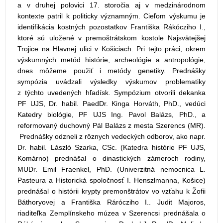
a v druhej polovici 17. storočia aj v medzinárodnom
kontexte patril k politicky významným. Cieľom výskumu je
identifikácia kostných pozostatkov Františka Rákócziho I.,
ktoré sú uložené v premoštrátskom kostole Najsvätejšej
Trojice na Hlavnej ulici v Košiciach. Pri tejto práci, okrem
výskumných metód histórie, archeológie a antropológie,
dnes môžeme použiť i metódy genetiky. Prednášky
sympózia uvádzali výsledky výskumov problematiky
z týchto uvedených hľadísk. Sympózium otvorili dekanka
PF UJS, Dr. habil. PaedDr. Kinga Horváth, PhD., vedúci
Katedry biológie, PF UJS Ing. Pavol Balázs, PhD., a
reformovaný duchovný Pál Balázs z mesta Szerencs (MR).
Prednášky odzneli z rôznych vedeckých odborov, ako napr.
Dr. habil. László Szarka, CSc. (Katedra histórie PF UJS,
Komárno) prednášal o dinastických zámeroch rodiny,
MUDr. Emil Fraenkel, PhD. (Univerzitná nemocnica L.
Pasteura a Historická spoločnosť I. Henszlmanna, Košice)
prednášal o histórii krypty premonštrátov vo vzťahu k Žofii
Báthoryovej a Františka Rárócziho I.. Judit Majoros,
riaditeľka Zemplínskeho múzea v Szerencsi prednášala o