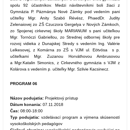
spolu 92 účastníkov. Medzi návštevníkmi boli žiaci z
Gymnázia P. Pázmánya Nové Zámky pod vedením pani
učiteľky Mgr. Anity Szabó Révész, PhaedDr. Judity
Zelenaiovej zo ZŠ Czuczora Gergelya v Nových Zámkoch,
zo Spojenej cirkevnej školy MARIANUM s pani učiteľkou
Mgr. Tornóczi Gabriellou, zo Strednej odbornej školy pre
rozvoj vidieka z Dunajskej Stredy s vedením Ing. Valérie
Lelkesovej, z Komárna zo ZŠ s VJM ul. Eötvösa s p.
učiteľkami Mgr. Zuzanou Horváthovou Ambrusovou
a Mgr.Katalin Simonics, z Cirkevného gymnázia s VJM z
Kolárova s vedením p. učiteľky Mgr. Szilvie Kacsinecz.
PROGRAM 06
Názov podujatia:
Projektový prístup
Dátum konania:
07.11.2018
Čas:
08:00-18:00
Typ podujatia:
vzdelávací program a výmena skúseností
vysokoškolských pedagógov