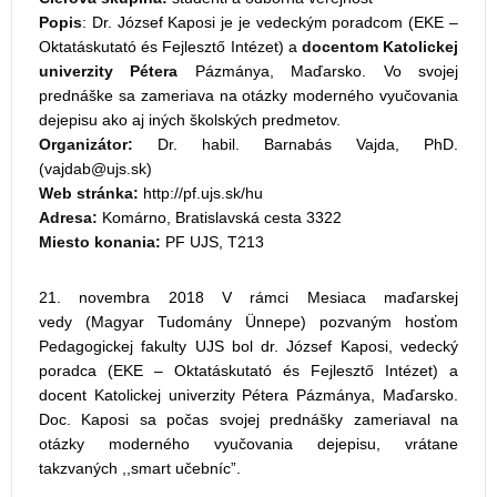
Popis
: Dr. József Kaposi je je vedeckým poradcom (EKE –
Oktatáskutató és Fejlesztő Intézet) a
docentom Katolickej
univerzity Pétera
Pázmánya, Maďarsko. Vo svojej
prednáške sa zameriava na otázky moderného vyučovania
dejepisu ako aj iných školských predmetov.
Organizátor:
Dr. habil. Barnabás Vajda, PhD.
(
)
Web stránka:
http://pf.ujs.sk/hu
Adresa:
Komárno, Bratislavská cesta 3322
Miesto konania:
PF UJS, T213
21. novembra 2018 V rámci Mesiaca maďarskej
vedy (Magyar Tudomány Ünnepe) pozvaným hosťom
Pedagogickej fakulty UJS bol dr. József Kaposi, vedecký
poradca (EKE – Oktatáskutató és Fejlesztő Intézet) a
docent Katolickej univerzity Pétera Pázmánya, Maďarsko.
Doc. Kaposi sa počas svojej prednášky zameriaval na
otázky moderného vyučovania dejepisu, vrátane
takzvaných ,,smart učebníc”.