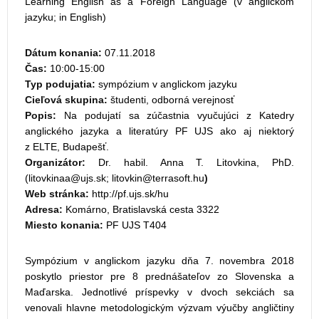
Learning English as a Foreign Language (v anglickom
jazyku; in English)
Dátum konania:
07.11.2018
Čas:
10:00-15:00
Typ podujatia:
sympózium v anglickom jazyku
Cieľová skupina:
študenti, odborná verejnosť
Popis:
Na podujatí sa zúčastnia vyučujúci z Katedry
anglického jazyka a literatúry PF UJS ako aj niektorý
z ELTE, Budapešť.
Organizátor:
Dr. habil. Anna T. Litovkina, PhD.
(
;
)
Web stránka:
http://pf.ujs.sk/hu
Adresa:
Komárno, Bratislavská cesta 3322
Miesto konania:
PF UJS T404
Sympózium v anglickom jazyku dňa 7. novembra 2018
poskytlo priestor pre 8 prednášateľov zo Slovenska a
Maďarska. Jednotlivé príspevky v dvoch sekciách sa
venovali hlavne metodologickým výzvam výučby angličtiny