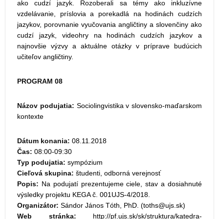
ako cudzí jazyk. Rozoberali sa témy ako inkluzívne
vzdelávanie, príslovia a porekadlá na hodinách cudzích
jazykov, porovnanie vyučovania angličtiny a slovenčiny ako
cudzí jazyk, videohry na hodinách cudzích jazykov a
najnovšie výzvy a aktuálne otázky v príprave budúcich
učiteľov angličtiny.
PROGRAM 08
Názov podujatia:
Sociolingvistika v slovensko-maďarskom
kontexte
Dátum konania:
08.11.2018
Čas:
08:00-09:30
Typ podujatia:
sympózium
Cieľová skupina:
študenti, odborná verejnosť
Popis:
Na podujatí prezentujeme ciele, stav a dosiahnuté
výsledky projektu KEGA č. 001UJS-4/2018.
Organizátor:
Sándor János Tóth, PhD. (
)
Web stránka:
http://pf.ujs.sk/sk/struktura/katedra-