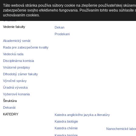
Táto webová stránka používa súbory cookie na zlepšenie používateľskej skúseno
zabezpečenie svojho efektívneho fungovania. Používaním tohto webu súhlasíte 
Fakulta
uchovávaním cookies.
O fakulte
Vedenie fakulty
Dekan
Prodekani
Akademický senát
Rada pre zabezpečenie kvality
Vedecká rada
Disciplinárna komisia
Vnútorné predpisy
Dlhodobý zámer fakulty
Výročné správy
Úradná výveska
Vyberové konania
Štruktúra
Dekanát
KATEDRY
Katedra anglického jazyka a literatúry
Katedra biológie
Katedra chémie
Nanochemické labor
Katedra histórie