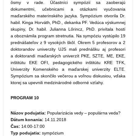
ôsmy v rade. Účastníci sympózií sa zaoberajú
dokumentmi, učebnicami a otázkami vyučovania
maďarského materinského jazyka. Sympózium otvorila Dr.
habil. Kinga Horváth, PhD., dekanka PF. Vedúca výskumnej
skupiny, Dr. habil. Julianna Lőrincz, PhD. privítala hostí
a oboznámila program stretnutia. Na sympóziu vystúpilo 19
prednášateľov z 9 vysokých škôl. Okrem 5 profesorov a 2
doktorandov univerzity UJS mali prednášku aj profesori
a doktorandi maďarských univerzít PKE, SZTE, ME, EKE,
inštitútu EKE OFI, pedagogického inštitútu KRE TFK,
Univerzity Komenského a maďarskej univerzity ELTE.
Sympózium sa skončilo večerou a voľnou diskusiou, vďaka
ktorej sa upevnili medzinárodné odborné vzťahy.
PROGRAM 10
Názov podujatia:
Popularizácia vedy – populárna veda?
Dátum konania:
14.11.2018
Čas:
14:00-17:00
Typ podujatia:
sympózium