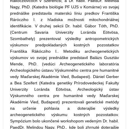
Rákócziovcoch v Szerencsi, a Dr. habil. PaedDr. Melinda
Nagy, PhD. (Katedra biológie PF UJS v Komárne) vo svojej
prednáške predstavila materskú líniu predkov Františka
Rárócziho I. z hľadiska možnosti mitochondriálnej
identifikácie. V druhej sekcii Dr. habil. Gábor Tóth, PhD.
(Centrum Savaria Univerzity Loránda Eötvösa,
Szombathely) prezentoval výsledky antropometrických
výskumov predpokladaných kostných pozostatkov
Františka Rákócziho I.. Metodiku archeogenetických
výskumov vo svojej prednáške predstavil Balázs Gusztáv
Mende, PhD. (vedúci Archeogenetického laboratória
Archeologického ústavu Výskumného centra pre humanitné
vedy Maďarskej Akadémie Vied, Budapest). Dániel Gerber
a Bea Szeifert (Katedra genetiky Prírodovedeckej Fakulty
Univerzity Loránda Eötvösa, Archeologický ústav
Výskumného centra pre humanitné vedy Maďarskej
Akadémie Vied, Budapest) prezentovali genetické metódy
na určenie pohlavia a doterajšie výsledky
archeogenetického výskumu kostných pozostatkov.
Sympózium bolo ukončené workshopom vedeným Dr. habil.
PaedDr. Melindou Nagy, PhD., kde boli zhrnuté doterajšie