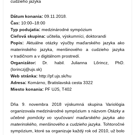
cudzieho jazyka
Dátum konania:
09.11.2018.
Čas:
10:00–18:00
Typ podujatia:
medzinárodné sympózium
Cieľová skupina:
učitelia, výskumníci, doktorandi
Popis:
Aktuálne otázky výučby maďarského jazyka ako
materinského jazyka, menšinového a cudzieho jazyka
v tradičnom a v digitálnom prostredí.
Organizátor:
Dr. habil. Julianna Lőrincz, PhD.
(
)
Web stránka:
http://pf.ujs.sk/hu
Adresa:
Komárno, Bratislavská cesta 3322
Miesto konania:
PF UJS, T402
Dňa 9. novembra 2018 výskumná skupina Variológia
organizovala medzinárodné sympózium s názvom
Otázky a
učebné pomôcky vo vyučovaní maďarského jazyka ako
materinského, menšinového a cudzieho jazyka
. Tohtoročné
sympózium, ktoré sa organizuje každý rok od 2010, už bolo