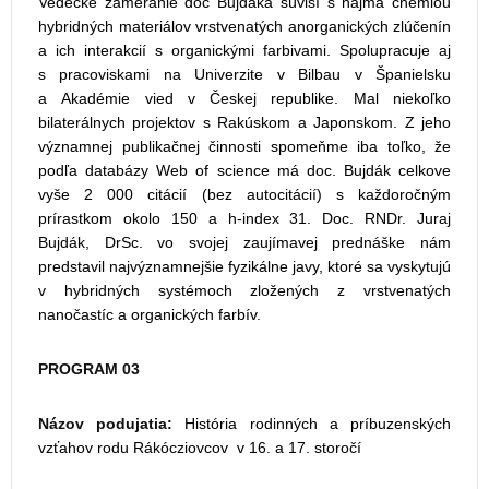
Vedecké zameranie doc Bujdáka súvisí s najmä chémiou
hybridných materiálov vrstvenatých anorganických zlúčenín
a ich interakcií s organickými farbivami. Spolupracuje aj
s pracoviskami na Univerzite v Bilbau v Španielsku
a Akadémie vied v Českej republike. Mal niekoľko
bilaterálnych projektov s Rakúskom a Japonskom. Z jeho
významnej publikačnej činnosti spomeňme iba toľko, že
podľa databázy Web of science má doc. Bujdák celkove
vyše 2 000 citácií (bez autocitácií) s každoročným
prírastkom okolo 150 a h-index 31. Doc. RNDr. Juraj
Bujdák, DrSc. vo svojej zaujímavej prednáške nám
predstavil najvýznamnejšie fyzikálne javy, ktoré sa vyskytujú
v hybridných systémoch zložených z vrstvenatých
nanočastíc a organických farbív.
PROGRAM 03
Názov podujatia:
História rodinných a príbuzenských
vzťahov rodu Rákócziovcov v 16. a 17. storočí