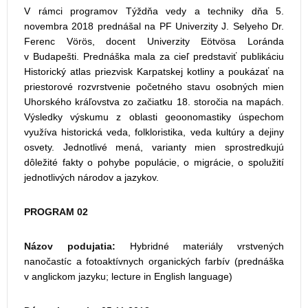
V rámci programov Týždňa vedy a techniky dňa 5.
novembra 2018 prednášal na PF Univerzity J. Selyeho Dr.
Ferenc Vörös, docent Univerzity Eötvösa Loránda
v Budapešti. Prednáška mala za cieľ predstaviť publikáciu
Historický atlas priezvisk Karpatskej kotliny a poukázať na
priestorové rozvrstvenie početného stavu osobných mien
Uhorského kráľovstva zo začiatku 18. storočia na mapách.
Výsledky výskumu z oblasti geoonomastiky úspechom
využíva historická veda, folkloristika, veda kultúry a dejiny
osvety. Jednotlivé mená, varianty mien sprostredkujú
dôležité fakty o pohybe populácie, o migrácie, o spolužití
jednotlivých národov a jazykov.
PROGRAM 02
Názov podujatia:
Hybridné materiály vrstvených
nanočastíc a fotoaktívnych organických farbív (prednáška
v anglickom jazyku; lecture in English language)