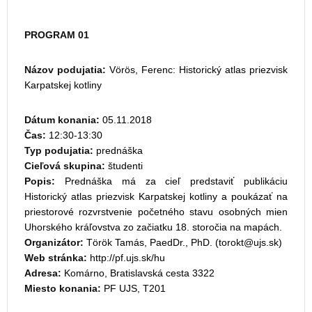
PROGRAM 01
Názov podujatia:
Vörös, Ferenc: Historický atlas priezvisk
Karpatskej kotliny
Dátum konania:
05.11.2018
Čas:
12:30-13:30
Typ podujatia:
prednáška
Cieľová skupina:
študenti
Popis:
Prednáška má za cieľ predstaviť publikáciu
Historický atlas priezvisk Karpatskej kotliny a poukázať na
priestorové rozvrstvenie početného stavu osobných mien
Uhorského kráľovstva zo začiatku 18. storočia na mapách.
Organizátor:
Török Tamás, PaedDr., PhD. (
)
Web stránka:
http://pf.ujs.sk/hu
Adresa:
Komárno, Bratislavská cesta 3322
Miesto konania:
PF UJS, T201