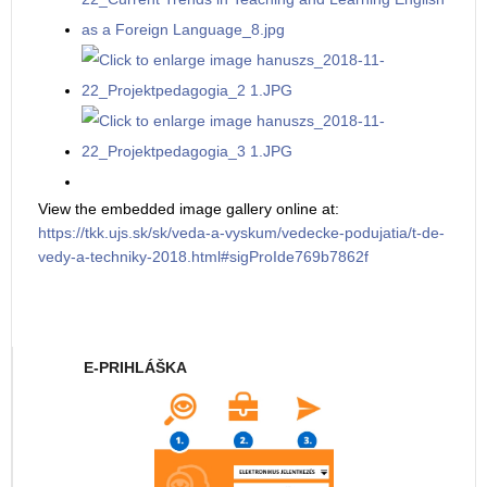
View the embedded image gallery online at:
https://tkk.ujs.sk/sk/veda-a-vyskum/vedecke-podujatia/t-de-
vedy-a-techniky-2018.html#sigProIde769b7862f
E-PRIHLÁŠKA