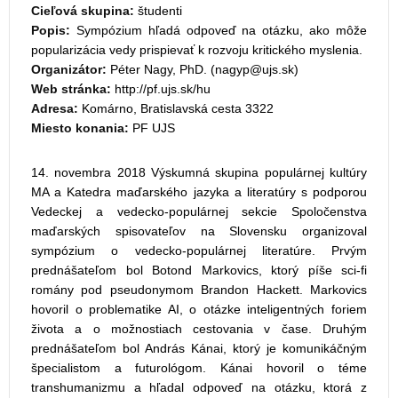
Cieľová skupina:
študenti
Popis:
Sympózium hľadá odpoveď na otázku, ako môže
popularizácia vedy prispievať k rozvoju kritického myslenia.
Organizátor:
Péter Nagy, PhD. (
)
Web stránka:
http://pf.ujs.sk/hu
Adresa:
Komárno, Bratislavská cesta 3322
Miesto konania:
PF UJS
14. novembra 2018 Výskumná skupina populárnej kultúry
MA a Katedra maďarského jazyka a literatúry s podporou
Vedeckej a vedecko-populárnej sekcie Spoločenstva
maďarských spisovateľov na Slovensku organizoval
sympózium o vedecko-populárnej literatúre. Prvým
prednášateľom bol Botond Markovics, ktorý píše sci-fi
romány pod pseudonymom Brandon Hackett. Markovics
hovoril o problematike AI, o otázke inteligentných foriem
života a o možnostiach cestovania v čase. Druhým
prednášateľom bol András Kánai, ktorý je komunikáčným
špecialistom a futurológom. Kánai hovoril o téme
transhumanizmu a hľadal odpoveď na otázku, ktorá z