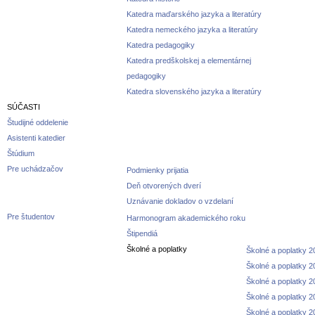
Katedra maďarského jazyka a literatúry
Katedra nemeckého jazyka a literatúry
Katedra pedagogiky
Katedra predškolskej a elementárnej
pedagogiky
Katedra slovenského jazyka a literatúry
SÚČASTI
Študijné oddelenie
Asistenti katedier
Štúdium
Pre uchádzačov
Podmienky prijatia
Deň otvorených dverí
Uznávanie dokladov o vzdelaní
Pre študentov
Harmonogram akademického roku
Štipendiá
Školné a poplatky
Školné a poplatky 
Školné a poplatky 
Školné a poplatky 
Školné a poplatky 
Školné a poplatky 