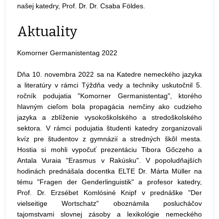
našej katedry, Prof. Dr. Dr. Csaba Földes.
Aktuality
Komorner Germanistentag 2022
Dňa 10. novembra 2022 sa na Katedre nemeckého jazyka
a literatúry v rámci Týždňa vedy a techniky uskutočnil 5.
ročník podujatia "Komorner Germanistentag", ktorého
hlavným cieľom bola propagácia nemčiny ako cudzieho
jazyka a zblíženie vysokoškolského a stredoškolského
sektora. V rámci podujatia študenti katedry zorganizovali
kvíz pre študentov z gymnázií a stredných škôl mesta.
Hostia si mohli vypočuť prezentáciu Tibora Gőczeho a
Antala Vuraia "Erasmus v Rakúsku". V popoludňajších
hodinách prednášala docentka ELTE Dr. Márta Müller na
tému "Fragen der Genderlinguistik" a profesor katedry,
Prof. Dr. Erzsébet Komlósiné Knipf v prednáške "Der
vielseitige Wortschatz" oboznámila poslucháčov
tajomstvami slovnej zásoby a lexikológie nemeckého