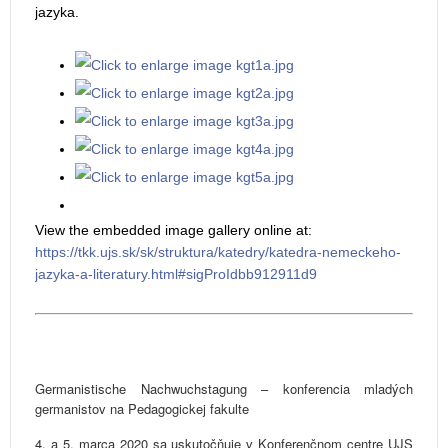
jazyka.
View the embedded image gallery online at:
https://tkk.ujs.sk/sk/struktura/katedry/katedra-nemeckeho-
jazyka-a-literatury.html#sigProIdbb912911d9
Germanistische Nachwuchstagung – konferencia mladých
germanistov na Pedagogickej fakulte
4. a 5. marca 2020 sa uskutočňuje v Konferenčnom centre UJS