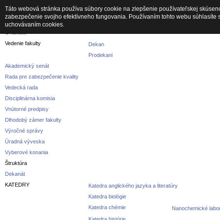
Táto webová stránka používa súbory cookie na zlepšenie používateľskej skúseno
zabezpečenie svojho efektívneho fungovania. Používaním tohto webu súhlasíte 
Fakulta
uchovávaním cookies.
O fakulte
Vedenie fakulty
Dekan
Prodekani
Akademický senát
Rada pre zabezpečenie kvality
Vedecká rada
Disciplinárna komisia
Vnútorné predpisy
Dlhodobý zámer fakulty
Výročné správy
Úradná výveska
Vyberové konania
Štruktúra
Dekanát
KATEDRY
Katedra anglického jazyka a literatúry
Katedra biológie
Katedra chémie
Nanochemické labor
Katedra histórie