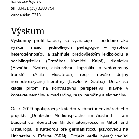
tel: 00421 (35) 3260 754
kancelária: T313
Výskum
Výskumný profil katedry sa vyznačuje – podobne ako
výskum našich jednotlivých pedagógov – vysokou
heterogénnosťou a zahrňuje predovšetkým lexikológiu a
sociolingvistiku (Erzsébet Komlósi Knipf), didaktiku
(Erzsébet Szabó), diskurzívnu lingvistiku a vedomostný
transfér (Attila Mészáros), resp. novšie dejiny
nemeckojazyčnej literatúry (László V. Szabó). Dôraz sa
kladie pritom na kontrastívnu perspektívu, hlavne v
kontexte nemčiny a maďarčiny, resp. nemčiny a slovenčiny.
Od r. 2019 spolupracuje katedra v rámci medzinárodného
projektu „Deutsche Mediensprache im Ausland – am
Beispiel der deutschen Minderheitenpresse in Mittel- und
Osteuropa“ s Katedrou pre germanistickú jazykovedu na
Univerzite v Erfurte (SRN). Projekt vedie bývalý vedúci