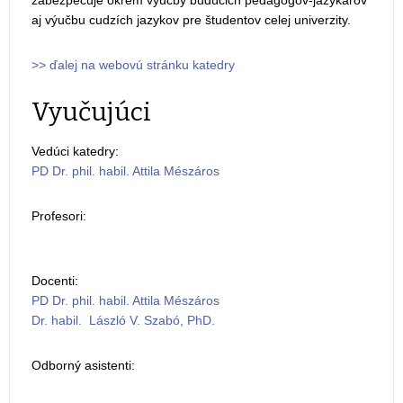
zabezpečuje okrem výučby budúcich pedagógov-jazykárov
aj výučbu cudzích jazykov pre študentov celej univerzity.
>> ďalej na webovú stránku katedry
Vyučujúci
Vedúci katedry:
PD Dr. phil. habil. Attila Mészáros
Profesori:
Docenti:
PD Dr. phil. habil. Attila Mészáros
Dr. habil. László V. Szabó, PhD.
Odborný asistenti: