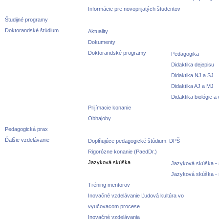
Informácie pre novoprijatých študentov
Študijné programy
Doktorandské štúdium
Aktuality
Dokumenty
Doktorandské programy
Pedagogika
Didaktika dejepisu
Didaktika NJ a SJ
Didaktika AJ a MJ
Didaktika biológie a
Prijímacie konanie
Obhajoby
Pedagogická prax
Ďalšie vzdelávanie
Doplňujúce pedagogické štúdium: DPŠ
Rigorózne konanie (PaedDr.)
Jazyková skúška
Jazyková skúška - 
Jazyková skúška -
Tréning mentorov
Inovačné vzdelávanie Ľudová kultúra vo
vyučovacom procese
Inovačné vzdelávania