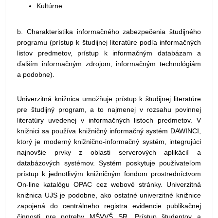
Kultúrne
b. Charakteristika informačného zabezpečenia študijného
programu (prístup k študijnej literatúre podľa informačných
listov predmetov, prístup k informačným databázam a
ďalším informačným zdrojom, informačným technológiám
a podobne).
Univerzitná knižnica umožňuje prístup k študijnej literatúre
pre študijný program, a to najmenej v rozsahu povinnej
literatúry uvedenej v informačných listoch predmetov. V
knižnici sa používa knižničný informačný systém DAWINCI,
ktorý je moderný knižnično-informačný systém, integrujúci
najnovšie prvky z oblasti serverových aplikácií a
databázových systémov. Systém poskytuje používateľom
prístup k jednotlivým knižničným fondom prostredníctvom
On-line katalógu OPAC cez webové stránky. Univerzitná
knižnica UJS je podobne, ako ostatné univerzitné knižnice
zapojená do centrálneho registra evidencie publikačnej
činnosti pre potreby MŠVVŠ SR. Prístup študentov a