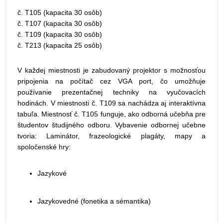
č. T105 (kapacita 30 osôb)
č. T107 (kapacita 30 osôb)
č. T109 (kapacita 30 osôb)
č. T213 (kapacita 25 osôb)
V každej miestnosti je zabudovaný projektor s možnosťou
pripojenia na počítač cez VGA port, čo umožňuje
používanie prezentačnej techniky na vyučovacích
hodinách. V miestnosti č. T109 sa nachádza aj interaktívna
tabuľa. Miestnosť č. T105 funguje, ako odborná učebňa pre
študentov študijného odboru. Vybavenie odbornej učebne
tvoria: Laminátor, frazeologické plagáty, mapy a
spoločenské hry:
Jazykové
Jazykovedné (fonetika a sémantika)