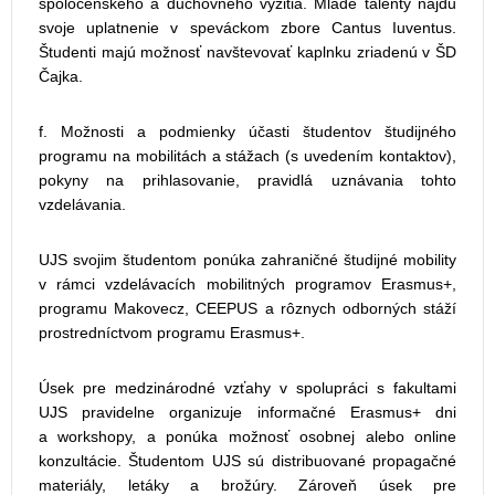
spoločenského a duchovného vyžitia. Mladé talenty nájdu
svoje uplatnenie v speváckom zbore Cantus Iuventus.
Študenti majú možnosť navštevovať kaplnku zriadenú v ŠD
Čajka.
f. Možnosti a podmienky účasti študentov študijného
programu na mobilitách a stážach (s uvedením kontaktov),
pokyny na prihlasovanie, pravidlá uznávania tohto
vzdelávania.
UJS svojim študentom ponúka zahraničné študijné mobility
v rámci vzdelávacích mobilitných programov Erasmus+,
programu Makovecz, CEEPUS a rôznych odborných stáží
prostredníctvom programu Erasmus+.
Úsek pre medzinárodné vzťahy v spolupráci s fakultami
UJS pravidelne organizuje informačné Erasmus+ dni
a workshopy, a ponúka možnosť osobnej alebo online
konzultácie. Študentom UJS sú distribuované propagačné
materiály, letáky a brožúry. Zároveň úsek pre