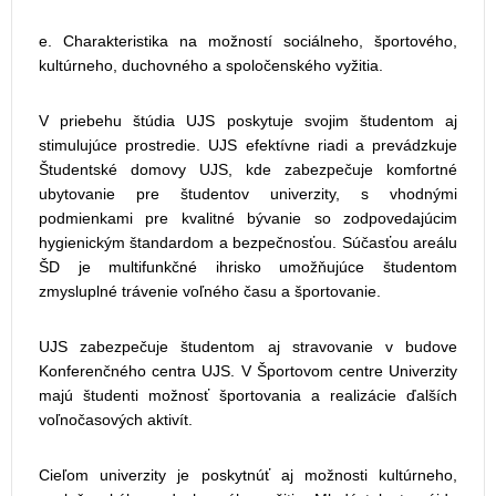
e. Charakteristika na možností sociálneho, športového,
kultúrneho, duchovného a spoločenského vyžitia.
V priebehu štúdia UJS poskytuje svojim študentom aj
stimulujúce prostredie. UJS efektívne riadi a prevádzkuje
Študentské domovy UJS, kde zabezpečuje komfortné
ubytovanie pre študentov univerzity, s vhodnými
podmienkami pre kvalitné bývanie so zodpovedajúcim
hygienickým štandardom a bezpečnosťou. Súčasťou areálu
ŠD je multifunkčné ihrisko umožňujúce študentom
zmysluplné trávenie voľného času a športovanie.
UJS zabezpečuje študentom aj stravovanie v budove
Konferenčného centra UJS. V Športovom centre Univerzity
majú študenti možnosť športovania a realizácie ďalších
voľnočasových aktivít.
Cieľom univerzity je poskytnúť aj možnosti kultúrneho,