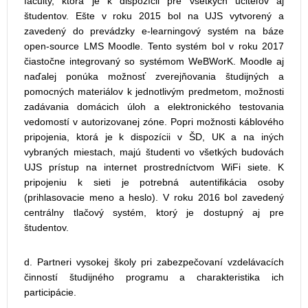
faculty, ktorá je k dispozícii pre všetkých učiteľov aj
študentov. Ešte v roku 2015 bol na UJS vytvorený a
zavedený do prevádzky e-learningový systém na báze
open-source LMS Moodle. Tento systém bol v roku 2017
čiastočne integrovaný so systémom WeBWorK. Moodle aj
naďalej ponúka možnosť zverejňovania študijných a
pomocných materiálov k jednotlivým predmetom, možnosti
zadávania domácich úloh a elektronického testovania
vedomostí v autorizovanej zóne. Popri možnosti káblového
pripojenia, ktorá je k dispozícii v ŠD, UK a na iných
vybraných miestach, majú študenti vo všetkých budovách
UJS prístup na internet prostredníctvom WiFi siete. K
pripojeniu k sieti je potrebná autentifikácia osoby
(prihlasovacie meno a heslo). V roku 2016 bol zavedený
centrálny tlačový systém, ktorý je dostupný aj pre
študentov.
d. Partneri vysokej školy pri zabezpečovaní vzdelávacích
činností študijného programu a charakteristika ich
participácie.