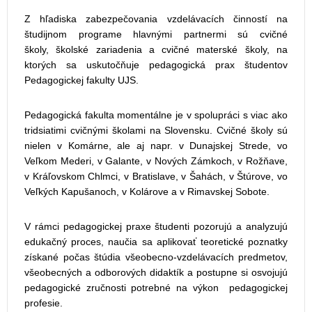
Z hľadiska zabezpečovania vzdelávacích činností na
študijnom programe hlavnými partnermi sú cvičné
školy, školské zariadenia a cvičné materské školy, na
ktorých sa uskutočňuje pedagogická prax študentov
Pedagogickej fakulty UJS.
Pedagogická fakulta momentálne je v spolupráci s viac ako
tridsiatimi cvičnými školami na Slovensku. Cvičné školy sú
nielen v Komárne, ale aj napr. v Dunajskej Strede, vo
Veľkom Mederi, v Galante, v Nových Zámkoch, v Rožňave,
v Kráľovskom Chlmci, v Bratislave, v Šahách, v Štúrove, vo
Veľkých Kapušanoch, v Kolárove a v Rimavskej Sobote.
V rámci pedagogickej praxe študenti pozorujú a analyzujú
edukačný proces, naučia sa aplikovať teoretické poznatky
získané počas štúdia všeobecno-vzdelávacích predmetov,
všeobecných a odborových didaktík a postupne si osvojujú
pedagogické zručnosti potrebné na výkon pedagogickej
profesie.