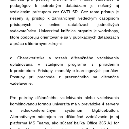
pedagógov k potrebným databázam je riešený aj
vzdialeným prístupom cez CVTI SR. Cez tento prístup je
riešený aj prístup k zahraničným vedeckým časopisom
prístupných v online databázach jednotlivých
vydavateľstiev. Univerzitná knižnica organizuje workshopy,
ktoré podporujú orientovanie sa v publikačných databázach
a prácu s literárnymi zdrojmi.
c. Charakteristika a rozsah dištančného vzdelávania
uplatňovaná v študijnom programe s priradením
k predmetom. Prístupy, manuály e-learningových portálov.
Postupy pri prechode z prezenčného na dištančné
vzdelávanie.
Pre potreby dištančného vzdelávania alebo vzdelávania
kombinovanou formou univerzita má v prevádzke 4 servery
s videokonferenčným systémom BigBlueButton.
Alternatívnym nástrojom na dištančné vzdelávanie je aj
platforma MS Teams, ako súčasť balíka Office 365 A1 for