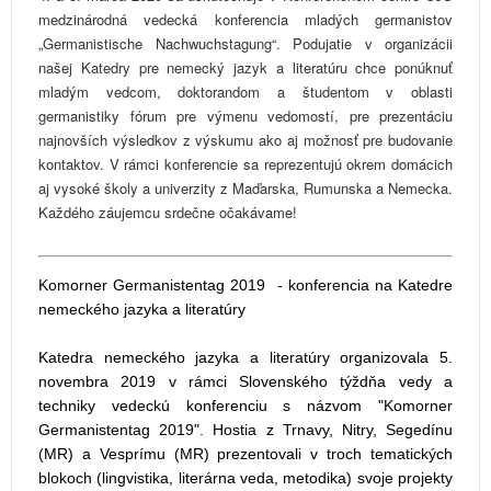
medzinárodná vedecká konferencia mladých germanistov
„Germanistische Nachwuchstagung“. Podujatie v organizácii
našej Katedry pre nemecký jazyk a literatúru chce ponúknuť
mladým vedcom, doktorandom a študentom v oblasti
germanistiky fórum pre výmenu vedomostí, pre prezentáciu
najnovších výsledkov z výskumu ako aj možnosť pre budovanie
kontaktov. V rámci konferencie sa reprezentujú okrem domácich
aj vysoké školy a univerzity z Maďarska, Rumunska a Nemecka.
Každého záujemcu srdečne očakávame!
Komorner Germanistentag 2019 - konferencia na Katedre
nemeckého jazyka a literatúry
Katedra nemeckého jazyka a literatúry organizovala 5.
novembra 2019 v rámci Slovenského týždňa vedy a
techniky vedeckú konferenciu s názvom "Komorner
Germanistentag 2019". Hostia z Trnavy, Nitry, Segedínu
(MR) a Vesprímu (MR) prezentovali v troch tematických
blokoch (lingvistika, literárna veda, metodika) svoje projekty