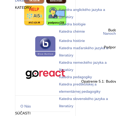
Dekanát
KATEDRY
Katedra anglického jazyka a
literatúry
Katedra biológie
Budo
Katedra chémie
Nanoche
Katedra histórie
Podporu
Katedra maďarského jazyka a
literatúry
Katedra nemeckého jazyka a
literatúry
Katedra pedagogiky
Opatrenie 5.1: Budov
Katedra predškolskej a
elementárnej pedagogiky
Katedra slovenského jazyka a
literatúry
O Nás
SÚČASTI