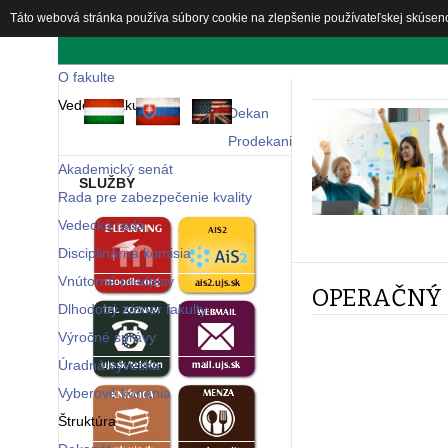
Táto webová stránka používa súbory cookie na zlepšenie používateľskej skúsen
Fakulta
O fakulte
Vedenie fakulty
Dekan
Prodekani
Akademický senát
SLUŽBY
Rada pre zabezpečenie kvality
Vedecká rada
Disciplinárna komisia
Vnútorné predpisy
OPERAČNÝ 
Dlhodobý zámer fakulty
Výročné správy
Úradná výveska
Vyberové konania
Štruktúra