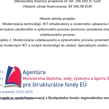
(Nenávratný finančný príspevok zo ŠR: 186 693,97 EUR
(Vlastné zdroje financovania: 93 346,98 EUR
Hlavné aktivity projektu
1. Modernizácia technológií, IKT infraštruktúry a vnútorného vybaveni
odernizácia výučbového a výskumného procesu pomocou zavedenia mod
vzdelávacieho procesu
projektu 1: Modernizácia vzdelávacieho a výskumného procesu prostre
a moderných IKT a nových technológií do učební, špeciálnych učební a
a poplatky 2022-2023
a poplatky 2021-2022
a poplatky 2020-2021
a poplatky 2019-2020
rojekt je spolufinancovaný z Európskeho fondu regionálneho roz
a poplatky 2018-2019