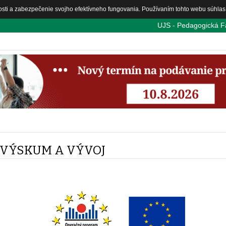
osti a zabezpečenie svojho efektívneho fungovania. Používaním tohto webu súhlas
UJS - Pedagogická F
VÝSKUM A VÝVOJ