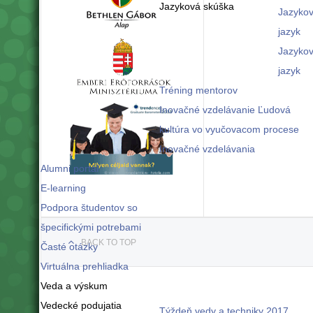
Jazyková skúška
Jazykov
jazyk
Jazykov
jazyk
Tréning mentorov
Inovačné vzdelávanie Ľudová
kultúra vo vyučovacom procese
Inovačné vzdelávania
Alumni portál
E-learning
Podpora študentov so
špecifickými potrebami
BACK TO TOP
Časté otázky
Virtuálna prehliadka
Veda a výskum
Vedecké podujatia
Týždeň vedy a techniky 2017