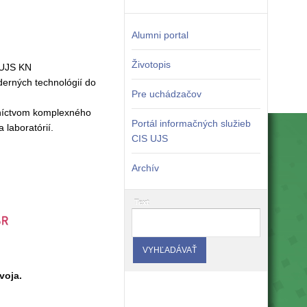
Alumni portal
Životopis
a UJS KN
erných technológií do
Pre uchádzačov
dníctvom komplexného
Portál informačných služieb
 laboratórií.
CIS UJS
Archív
Text
voja.