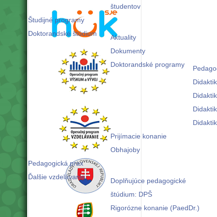
študentov
Študijné programy
Doktorandské štúdium
Aktuality
Dokumenty
Doktorandské programy
Pedago
Didakti
Didakti
Didakti
Didakti
Prijímacie konanie
Obhajoby
Pedagogická prax
Ďalšie vzdelávanie
Doplňujúce pedagogické
štúdium: DPŠ
Rigorózne konanie (PaedDr.)