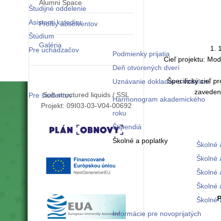
Alumni Space
Študijné oddelenie
Asistenti katedier
Profily absolventov
Štúdium
Galéria
1. 
Pre uchádzačov
Podmienky prijatia
Cieľ projektu: M
Deň otvorených dverí
Špecifický cieľ 
Uznávanie dokladov o vzdelaní
zavedeni
Soft structured liquids / SSL
Pre študentov
Harmonogram akademického
Projekt: 09I03-03-V04-00692
roku
Štipendiá
Školné a poplatky
Školné 
Školné 
Školné 
Školné 
P
Školné 
Informácie pre novoprijatých