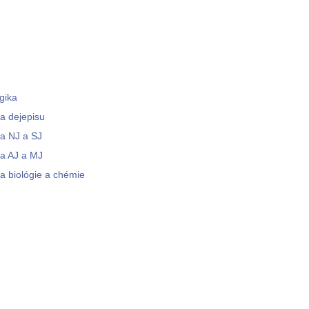
gika
ka dejepisu
ka NJ a SJ
ka AJ a MJ
ka biológie a chémie