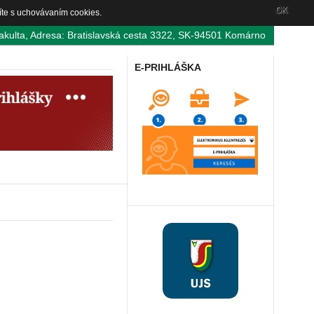
OK
íte s uchovávaním cookies.
akulta, Adresa: Bratislavská cesta 3322, SK-94501 Komárno
E-PRIHLÁŠKA