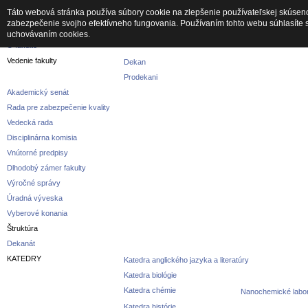
Táto webová stránka používa súbory cookie na zlepšenie používateľskej skúseno
zabezpečenie svojho efektívneho fungovania. Používaním tohto webu súhlasíte 
Fakulta
uchovávaním cookies.
O fakulte
Vedenie fakulty
Dekan
Prodekani
Akademický senát
Rada pre zabezpečenie kvality
Vedecká rada
Disciplinárna komisia
Vnútorné predpisy
Dlhodobý zámer fakulty
Výročné správy
Úradná výveska
Vyberové konania
Štruktúra
Dekanát
KATEDRY
Katedra anglického jazyka a literatúry
Katedra biológie
Katedra chémie
Nanochemické labor
Katedra histórie