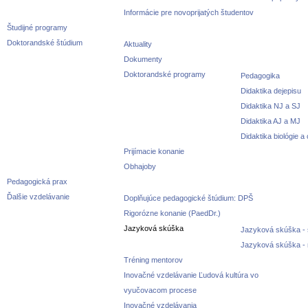
Informácie pre novoprijatých študentov
Študijné programy
Doktorandské štúdium
Aktuality
Dokumenty
Doktorandské programy
Pedagogika
Didaktika dejepisu
Didaktika NJ a SJ
Didaktika AJ a MJ
Didaktika biológie a
Prijímacie konanie
Obhajoby
Pedagogická prax
Ďalšie vzdelávanie
Doplňujúce pedagogické štúdium: DPŠ
Rigorózne konanie (PaedDr.)
Jazyková skúška
Jazyková skúška - 
Jazyková skúška -
Tréning mentorov
Inovačné vzdelávanie Ľudová kultúra vo
vyučovacom procese
Inovačné vzdelávania