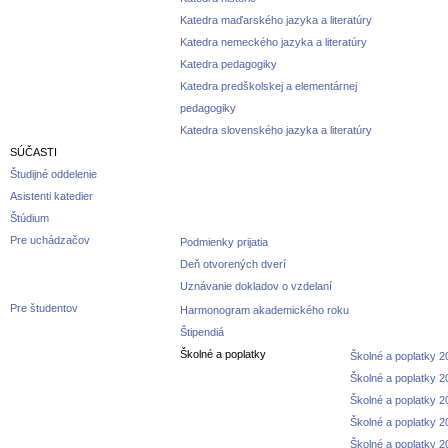
Katedra maďarského jazyka a literatúry
Katedra nemeckého jazyka a literatúry
Katedra pedagogiky
Katedra predškolskej a elementárnej
pedagogiky
Katedra slovenského jazyka a literatúry
SÚČASTI
Študijné oddelenie
Asistenti katedier
Štúdium
Pre uchádzačov
Podmienky prijatia
Deň otvorených dverí
Uznávanie dokladov o vzdelaní
Pre študentov
Harmonogram akademického roku
Štipendiá
Školné a poplatky
Školné a poplatky 
Školné a poplatky 
Školné a poplatky 
Školné a poplatky 
Školné a poplatky 