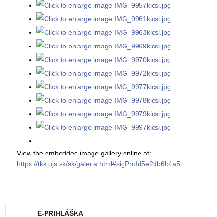
View the embedded image gallery online at:
https://tkk.ujs.sk/sk/galeria.html#sigProId5e2db6b4a5
E-PRIHLÁŠKA