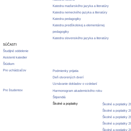
Katedra maďarského jazyka a literatúry
Katedra nemeckého jazyka a literatúry
Katedra pedagogiky
Katedra predškolskej a elementárnej
pedagogiky
Katedra slovenského jazyka a literatúry
SÚČASTI
Študijné oddelenie
Asistenti katedier
Štúdium
Pre uchádzačov
Podmienky prijatia
Deň otvorených dverí
Uznávanie dokladov o vzdelaní
Pre študentov
Harmonogram akademického roku
Štipendiá
Školné a poplatky
Školné a poplatky 
Školné a poplatky 
Školné a poplatky 
Školné a poplatky 
Školné a poplatky 