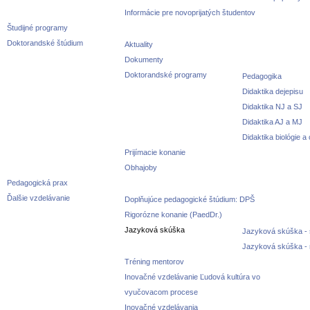
Informácie pre novoprijatých študentov
Študijné programy
Doktorandské štúdium
Aktuality
Dokumenty
Doktorandské programy
Pedagogika
Didaktika dejepisu
Didaktika NJ a SJ
Didaktika AJ a MJ
Didaktika biológie a
Prijímacie konanie
Obhajoby
Pedagogická prax
Ďalšie vzdelávanie
Doplňujúce pedagogické štúdium: DPŠ
Rigorózne konanie (PaedDr.)
Jazyková skúška
Jazyková skúška - 
Jazyková skúška -
Tréning mentorov
Inovačné vzdelávanie Ľudová kultúra vo
vyučovacom procese
Inovačné vzdelávania