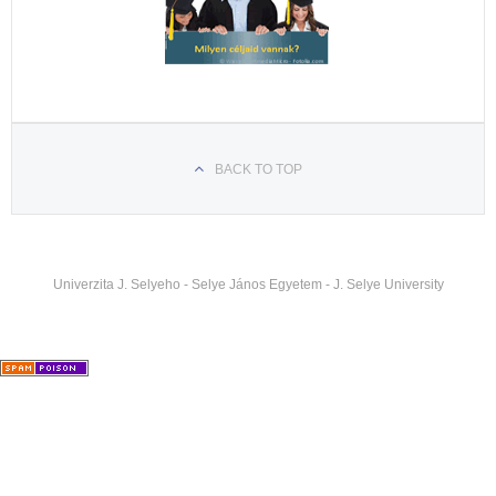
BACK TO TOP
Univerzita J. Selyeho - Selye János Egyetem - J. Selye University