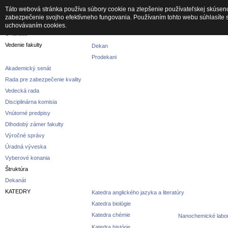
Táto webová stránka používa súbory cookie na zlepšenie používateľskej skúseno
zabezpečenie svojho efektívneho fungovania. Používaním tohto webu súhlasíte 
Fakulta
uchovávaním cookies.
O fakulte
Vedenie fakulty
Dekan
Prodekani
Akademický senát
Rada pre zabezpečenie kvality
Vedecká rada
Disciplinárna komisia
Vnútorné predpisy
Dlhodobý zámer fakulty
Výročné správy
Úradná výveska
Vyberové konania
Štruktúra
Dekanát
KATEDRY
Katedra anglického jazyka a literatúry
Katedra biológie
Katedra chémie
Nanochemické labor
Katedra histórie